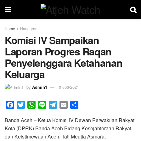
Home
Nanggroe
Komisi IV Sampaikan
Laporan Progres Raqan
Penyelenggara Ketahanan
Keluarga
by
Admin1
07/06/2021
F
T
W
L
T
E
S
a
w
h
i
e
m
h
Banda Aceh – Ketua Komisi IV Dewan Perwakilan Rakyat
c
i
a
n
l
a
a
Kota (DPRK) Banda Aceh Bidang Kesejahteraan Rakyat
e
t
t
e
e
i
r
dan Keistimewaan Aceh, Tati Meutia Asmara,
b
t
s
g
l
e