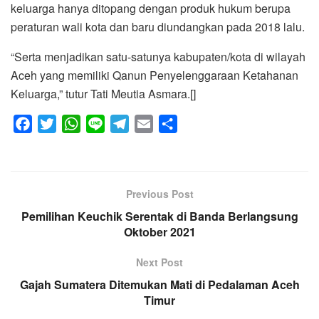
keluarga hanya ditopang dengan produk hukum berupa
peraturan wali kota dan baru diundangkan pada 2018 lalu.
“Serta menjadikan satu-satunya kabupaten/kota di wilayah
Aceh yang memiliki Qanun Penyelenggaraan Ketahanan
Keluarga,” tutur Tati Meutia Asmara.[]
F
T
W
L
T
E
S
a
w
h
i
e
m
h
c
i
a
n
l
a
a
e
t
t
e
e
i
r
Previous Post
b
t
s
g
l
e
Pemilihan Keuchik Serentak di Banda Berlangsung
o
e
A
r
Oktober 2021
o
r
p
a
k
p
m
Next Post
Gajah Sumatera Ditemukan Mati di Pedalaman Aceh
Timur