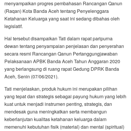
menyampaikan progres pembahasan Rancangan Qanun
o
e
A
r
(Raqan) Kota Banda Aceh tentang Penyelenggara
o
r
p
a
Ketahanan Keluarga yang saat ini sedang dibahas oleh
k
p
m
legislatif.
Hal tersebut disampaikan Tati dalam rapat paripurna
dewan tentang penyampaian penjelasan dan penyerahan
secara resmi Rancangan Qanun Pertanggungjawaban
Pelaksanaan APBK Banda Aceh Tahun Anggaran 2020
yang berlangsung di ruang rapat Gedung DPRK Banda
Aceh, Senin (07/06/2021).
Tati menjelaskan, produk hukum ini merupakan pilihan
yang tepat dan strategis sebagai payung hukum yang lebih
kuat untuk menjadi instrumen penting, strategis, dan
mendesak guna meningkatkan serta membangun
keberlanjutan kualitas ketahanan keluarga dalam
memenuhi kebutuhan fisik (material) dan mental (spiritual)