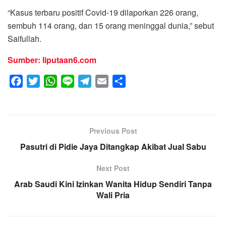
“Kasus terbaru positif Covid-19 dilaporkan 226 orang,
sembuh 114 orang, dan 15 orang meninggal dunia,” sebut
Saifullah.
Sumber: liputaan6.com
F
T
W
L
T
E
S
a
w
h
i
e
m
h
c
i
a
n
l
a
a
e
t
t
e
e
i
r
Previous Post
b
t
s
g
l
e
Pasutri di Pidie Jaya Ditangkap Akibat Jual Sabu
o
e
A
r
o
r
p
a
Next Post
k
p
m
Arab Saudi Kini Izinkan Wanita Hidup Sendiri Tanpa
Wali Pria