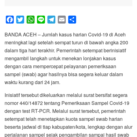
F
T
W
L
T
E
S
a
w
h
i
e
m
h
BANDA ACEH – Jumlah kasus harian Covid-19 di Aceh
c
i
a
n
l
a
a
meningkat lagi setelah sempat turun di bawah angka 200
e
t
t
e
e
i
r
dalam tiga hari terakhir. Pemerintah setempat berinisiatif
b
t
s
g
l
e
mengambil langkah untuk menekan lonjakan kasus
o
e
A
r
dengan cara mempercepat pelayanan pemeriksaan
o
r
p
a
sampel (swab) agar hasilnya bisa segera keluar dalam
k
p
m
waktu kurang dari 24 jam.
Inisiatif tersebut dikeluarkan melalui surat bersifat segera
nomor 440/14872 tentang Pemeriksaan Sampel Covid-19
dengan test RT-PCR. Melalui surat tersebut, pemerintah
setempat telah menetapkan kuota sampel swab harian
beserta jadwal di tiap kabupaten/kota, lengkap dengan alur
perjalanan sampel sejak pengambilan sampai hasil swab