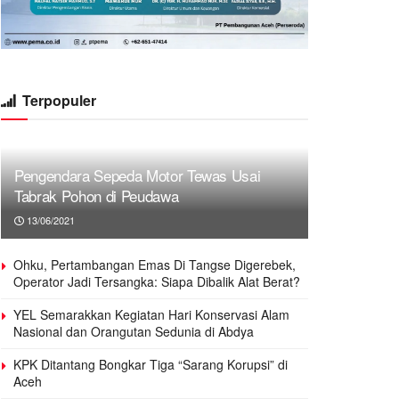
Terpopuler
Pengendara Sepeda Motor Tewas Usai
Tabrak Pohon di Peudawa
13/06/2021
Ohku, Pertambangan Emas Di Tangse Digerebek,
Operator Jadi Tersangka: Siapa Dibalik Alat Berat?
YEL Semarakkan Kegiatan Hari Konservasi Alam
Nasional dan Orangutan Sedunia di Abdya
KPK Ditantang Bongkar Tiga “Sarang Korupsi” di
Aceh