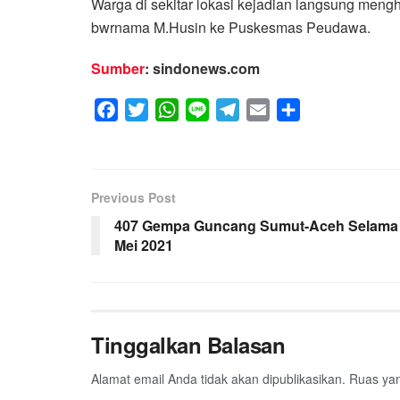
Warga di sekitar lokasi kejadian langsung m
bwrnama M.Husin ke Puskesmas Peudawa.
Sumber
: sindonews.com
F
T
W
L
T
E
S
a
w
h
i
e
m
h
c
i
a
n
l
a
a
e
t
t
e
e
i
r
Previous Post
b
t
s
g
l
e
407 Gempa Guncang Sumut-Aceh Selama
o
e
A
r
Mei 2021
o
r
p
a
k
p
m
Tinggalkan Balasan
Alamat email Anda tidak akan dipublikasikan.
Ruas yan