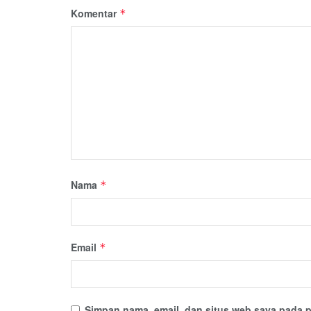
Komentar
*
Nama
*
Email
*
Simpan nama, email, dan situs web saya pada p