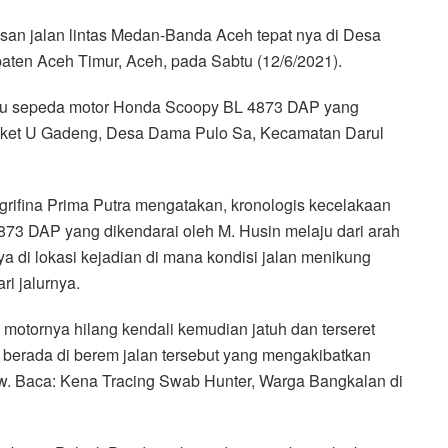
asan jalan lintas Medan-Banda Aceh tepat nya di Desa
en Aceh Timur, Aceh, pada Sabtu (12/6/2021).
itu sepeda motor Honda Scoopy BL 4873 DAP yang
 Buket U Gadeng, Desa Dama Pulo Sa, Kecamatan Darul
rifina Prima Putra mengatakan, kronologis kecelakaan
73 DAP yang dikendarai oleh M. Husin melaju dari arah
a di lokasi kejadian di mana kondisi jalan menikung
ri jalurnya.
motornya hilang kendali kemudian jatuh dan terseret
berada di berem jalan tersebut yang mengakibatkan
rew. Baca: Kena Tracing Swab Hunter, Warga Bangkalan di