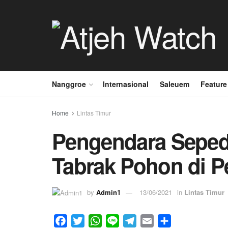
Nanggroe
Internasional
Saleuem
Feature
Home
Lintas Timur
Pengendara Seped
Tabrak Pohon di 
by
Admin1
13/06/2021
in
Lintas Timur
F
T
W
L
T
E
S