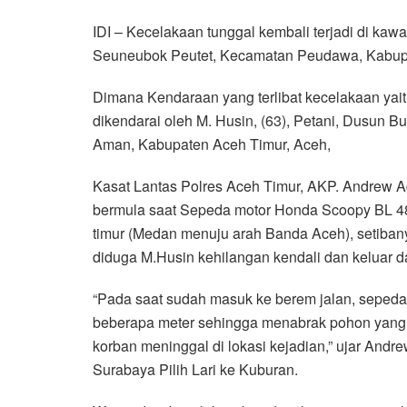
a
w
h
i
e
m
h
IDI – Kecelakaan tunggal kembali terjadi di kaw
c
i
a
n
l
a
a
Seuneubok Peutet, Kecamatan Peudawa, Kabupat
e
t
t
e
e
i
r
b
t
s
g
l
e
Dimana Kendaraan yang terlibat kecelakaan ya
o
e
A
r
dikendarai oleh M. Husin, (63), Petani, Dusun
o
r
p
a
Aman, Kabupaten Aceh Timur, Aceh,
k
p
m
Kasat Lantas Polres Aceh Timur, AKP. Andrew Ag
bermula saat Sepeda motor Honda Scoopy BL 48
timur (Medan menuju arah Banda Aceh), setibany
diduga M.Husin kehilangan kendali dan keluar da
“Pada saat sudah masuk ke berem jalan, sepeda 
beberapa meter sehingga menabrak pohon yang 
korban meninggal di lokasi kejadian,” ujar And
Surabaya Pilih Lari ke Kuburan.