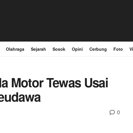
Olahraga
Sejarah
Sosok
Opini
Cerbung
Foto
V
a Motor Tewas Usai
Peudawa
0