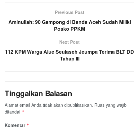
e
t
t
e
e
i
r
Previous Post
b
t
s
g
l
e
Aminullah: 90 Gampong di Banda Aceh Sudah Miliki
o
e
A
r
Posko PPKM
o
r
p
a
k
p
m
Next Post
112 KPM Warga Alue Seulaseh Jeumpa Terima BLT DD
Tahap III
Tinggalkan Balasan
Alamat email Anda tidak akan dipublikasikan.
Ruas yang wajib
ditandai
*
Komentar
*