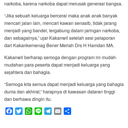
narkoba, karena narkoba dapat merusak generasi bangsa.
“Jika sebuah keluarga bercerai maka anak anak banyak
mencari jalan lain, mencari kawan senasib, tidak jarang
menjadi yang bandel, tergabung dalam jaringan narkoba,
dan sebagainya,” ujar Kakanwil setelah sesi pelaporan
dari Kakankemenag Bener Meriah Drs H Hamdan MA.
Kakanwil berharap semoga dengan program ini mudah-
mudahan para peserta dapat menjadi keluarga yang
sejahtera dan bahagia.
“Semoga kita semua dapat menjadi keluarga yang bahagia
dunia dan akhirat,” harapnya di kawasan dataran tinggi
dan berhawa dingin itu.
F
T
W
L
T
E
S
a
w
h
i
e
m
h
c
i
a
n
l
a
a