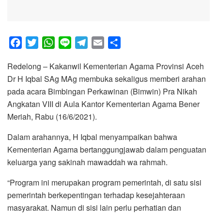
F
T
W
L
T
E
S
a
w
h
i
e
m
h
Redelong – Kakanwil Kementerian Agama Provinsi Aceh
c
i
a
n
l
a
a
Dr H Iqbal SAg MAg membuka sekaligus memberi arahan
e
t
t
e
e
i
r
pada acara Bimbingan Perkawinan (Bimwin) Pra Nikah
b
t
s
g
l
e
Angkatan VIII di Aula Kantor Kementerian Agama Bener
o
e
A
r
Meriah, Rabu (16/6/2021).
o
r
p
a
k
p
m
Dalam arahannya, H Iqbal menyampaikan bahwa
Kementerian Agama bertanggungjawab dalam penguatan
keluarga yang sakinah mawaddah wa rahmah.
“Program ini merupakan program pemerintah, di satu sisi
pemerintah berkepentingan terhadap kesejahteraan
masyarakat. Namun di sisi lain perlu perhatian dan