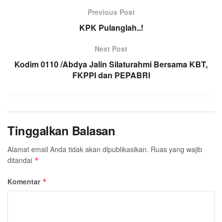
e
t
t
e
e
i
r
Previous Post
b
t
s
g
l
e
o
e
A
KPK Pulanglah..!
r
o
r
p
a
Next Post
k
p
m
Kodim 0110 /Abdya Jalin Silaturahmi Bersama KBT,
FKPPI dan PEPABRI
Tinggalkan Balasan
Alamat email Anda tidak akan dipublikasikan.
Ruas yang wajib
ditandai
*
Komentar
*