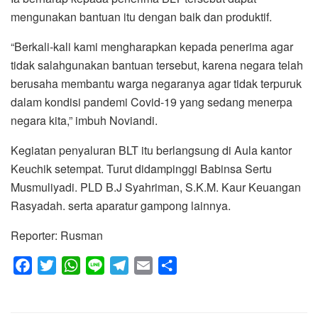
mengunakan bantuan itu dengan baik dan produktif.
“Berkali-kali kami mengharapkan kepada penerima agar
tidak salahgunakan bantuan tersebut, karena negara telah
berusaha membantu warga negaranya agar tidak terpuruk
dalam kondisi pandemi Covid-19 yang sedang menerpa
negara kita,” imbuh Noviandi.
Kegiatan penyaluran BLT itu berlangsung di Aula kantor
Keuchik setempat. Turut didampinggi Babinsa Sertu
Musmuliyadi. PLD B.J Syahriman, S.K.M. Kaur Keuangan
Rasyadah. serta aparatur gampong lainnya.
Reporter: Rusman
F
T
W
L
T
E
S
a
w
h
i
e
m
h
c
i
a
n
l
a
a