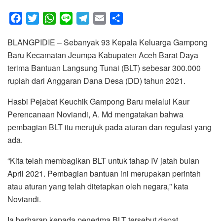
F
T
W
L
T
E
S
a
w
h
i
e
m
h
BLANGPIDIE – Sebanyak 93 Kepala Keluarga Gampong
c
i
a
n
l
a
a
Baru Kecamatan Jeumpa Kabupaten Aceh Barat Daya
e
t
t
e
e
i
r
terima Bantuan Langsung Tunai (BLT) sebesar 300.000
b
t
s
g
l
e
rupiah dari Anggaran Dana Desa (DD) tahun 2021.
o
e
A
r
o
r
p
a
Hasbi Pejabat Keuchik Gampong Baru melalui Kaur
k
p
m
Perencanaan Noviandi, A. Md mengatakan bahwa
pembagian BLT itu merujuk pada aturan dan regulasi yang
ada.
“Kita telah membagikan BLT untuk tahap IV jatah bulan
April 2021. Pembagian bantuan ini merupakan perintah
atau aturan yang telah ditetapkan oleh negara,” kata
Noviandi.
Ia berharap kepada penerima BLT tersebut dapat