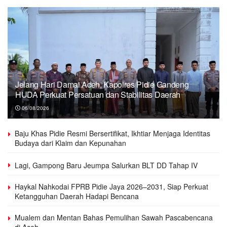
Jelang Hari Damai Aceh, Kapolres Pidie Gandeng
HUDA Perkuat Persatuan dan Stabilitas Daerah
06/08/2026
Baju Khas Pidie Resmi Bersertifikat, Ikhtiar Menjaga Identitas
Budaya dari Klaim dan Kepunahan
Lagi, Gampong Baru Jeumpa Salurkan BLT DD Tahap IV
Haykal Nahkodai FPRB Pidie Jaya 2026–2031, Siap Perkuat
Ketangguhan Daerah Hadapi Bencana
Mualem dan Mentan Bahas Pemulihan Sawah Pascabencana
di Aceh