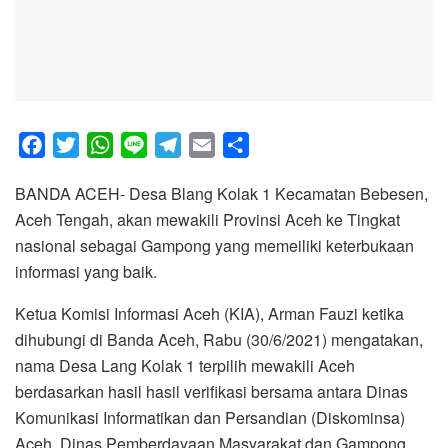
F
T
W
L
T
E
S
a
w
h
i
e
m
h
BANDA ACEH- Desa Blang Kolak 1 Kecamatan Bebesen,
c
i
a
n
l
a
a
Aceh Tengah, akan mewakili Provinsi Aceh ke Tingkat
e
t
t
e
e
i
r
nasional sebagai Gampong yang memeiliki keterbukaan
b
t
s
g
l
e
informasi yang baik.
o
e
A
r
o
r
p
a
Ketua Komisi Informasi Aceh (KIA), Arman Fauzi ketika
k
p
m
dihubungi di Banda Aceh, Rabu (30/6/2021) mengatakan,
nama Desa Lang Kolak 1 terpilih mewakili Aceh
berdasarkan hasil hasil verifikasi bersama antara Dinas
Komunikasi Informatikan dan Persandian (Diskominsa)
Aceh, Dinas Pemberdayaan Masyarakat dan Gampong