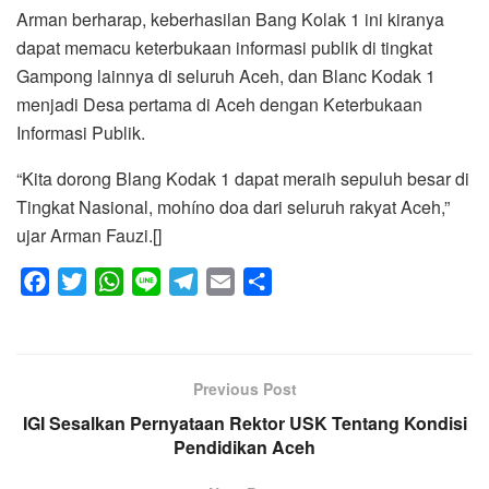
Arman berharap, keberhasilan Bang Kolak 1 ini kiranya
dapat memacu keterbukaan informasi publik di tingkat
Gampong lainnya di seluruh Aceh, dan Blanc Kodak 1
menjadi Desa pertama di Aceh dengan Keterbukaan
Informasi Publik.
“Kita dorong Blang Kodak 1 dapat meraih sepuluh besar di
Tingkat Nasional, mohíno doa dari seluruh rakyat Aceh,”
ujar Arman Fauzi.[]
F
T
W
L
T
E
S
a
w
h
i
e
m
h
c
i
a
n
l
a
a
e
t
t
e
e
i
r
Previous Post
b
t
s
g
l
e
IGI Sesalkan Pernyataan Rektor USK Tentang Kondisi
o
e
A
r
Pendidikan Aceh
o
r
p
a
k
p
m