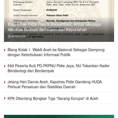
Baju Khas Pidie Resmi Bersertifikat, Ikhtiar Menjaga
Identitas Budaya dari Klaim dan Kepunahan
06/08/2026
Blang Kolak 1 Wakili Aceh ke Nasional Sebagai Gampong
dengan Keterbukaan Informasi Publik
569 Peserta Ikuti PD-PKPNU Pidie Jaya, NU Tekankan Kader
Berideologi dan Berdampak
Jelang Hari Damai Aceh, Kapolres Pidie Gandeng HUDA
Perkuat Persatuan dan Stabilitas Daerah
KPK Ditantang Bongkar Tiga “Sarang Korupsi” di Aceh