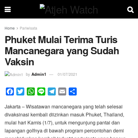
Home
Pariwisata
Phuket Mulai Terima Turis
Mancanegara yang Sudah
Vaksin
by
Admin1
01/07/2021
F
T
W
L
T
E
S
a
w
h
i
e
m
h
Jakarta – Wisatawan mancanegara yang telah selesai
c
i
a
n
l
a
a
divaksinasi kembali diizinkan masuk Phuket, Thailand,
e
t
t
e
e
i
r
mulai hari Kamis (1/7), untuk mengunjung pantai dan
b
t
s
g
l
e
lapangan golfnya di bawah program percontohan demi
o
e
A
r