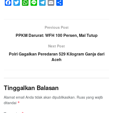
F
T
W
L
T
E
S
a
w
h
i
e
m
h
c
i
a
n
l
a
a
e
t
t
e
e
i
r
Previous Post
b
t
s
g
l
e
o
PPKM Darurat: WFH 100 Persen, Mal Tutup
e
A
r
o
r
p
a
Next Post
k
p
m
Polri Gagalkan Peredaran 529 Kilogram Ganja dari
Aceh
Tinggalkan Balasan
Alamat email Anda tidak akan dipublikasikan.
Ruas yang wajib
ditandai
*