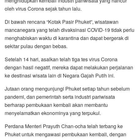
menghidupkan kembali industri pariwisata yang hancur
o
r
p
a
oleh virus Corona sejak tahun lalu.
k
p
m
Di bawah rencana “Kotak Pasir Phuket”, wisatawan
mancanegara yang telah divaksinasi COVID-19 tidak perlu
menghabiskan waktu di karantina dan dapat bergerak di
sekitar pulau dengan bebas.
Setelah 14 hari, asalkan telah tiga tes virus Corona
dengan hasil negatif, mereka dapat melakukan perjalanan
ke destinasi wisata lain di Negara Gajah Putih ini.
Jutaan orang mengunjungi Phuket setiap tahun sebelum
pandemi, dan pemerintah serta industri pariwisata
berharap pembukaan kembali akan membantu
menyelamatkan ekonominya yang terpukul.
Perdana Menteri Prayuth Chan-ocha telah terbang ke
Phuket untuk mengawasi pembukaan kembali, dengan