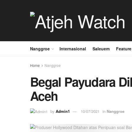
Nanggroe
Internasional
Saleuem
Feature
Home
Nanggroe
Begal Payudara Di
Aceh
by
Admin1
10/07/2021
in
Nanggroe