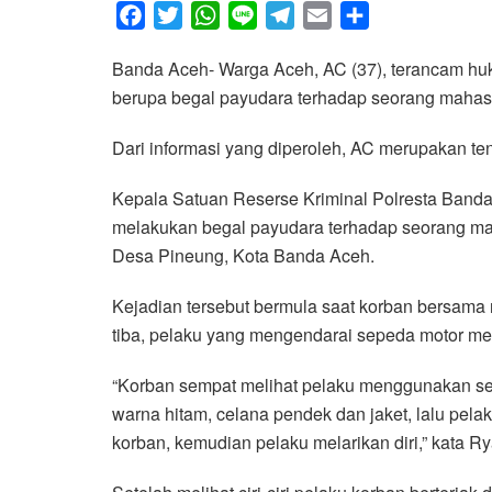
F
T
W
L
T
E
S
a
w
h
i
e
m
h
Banda Aceh- Warga Aceh, AC (37), terancam h
c
i
a
n
l
a
a
berupa begal payudara terhadap seorang mahas
e
t
t
e
e
i
r
b
t
s
g
l
e
Dari informasi yang diperoleh, AC merupakan ten
o
e
A
r
o
r
p
a
Kepala Satuan Reserse Kriminal Polresta Ban
k
p
m
melakukan begal payudara terhadap seorang mahas
Desa Pineung, Kota Banda Aceh.
Kejadian tersebut bermula saat korban bersama r
tiba, pelaku yang mengendarai sepeda motor m
“Korban sempat melihat pelaku menggunakan se
warna hitam, celana pendek dan jaket, lalu pe
korban, kemudian pelaku melarikan diri,” kata Rya