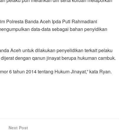
 dan pelaku pun melarikan diri serta korban melaporkan
rim Polresta Banda Aceh Ipda Puti Rahmadiani
mengumpulkan data-data sebagai bahan penyidikan
nda Aceh untuk dilakukan penyelidikan terkait pelaku
 dijerat dengan qanun jinayat berupa hukuman cambuk.
mor 6 tahun 2014 tentang Hukum Jinayat,” kata Ryan.
Next Post