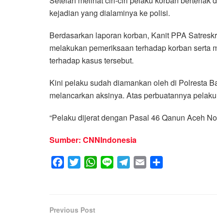
Setelah melihat ciri-ciri pelaku korban berteriak
kejadian yang dialaminya ke polisi.
Berdasarkan laporan korban, Kanit PPA Satresk
melakukan pemeriksaan terhadap korban serta 
terhadap kasus tersebut.
Kini pelaku sudah diamankan oleh di Polresta Ba
melancarkan aksinya. Atas perbuatannya pelaku
“Pelaku dijerat dengan Pasal 46 Qanun Aceh No
Sumber: CNNIndonesia
F
T
W
L
T
E
S
a
w
h
i
e
m
h
c
i
a
n
l
a
a
e
t
t
e
e
i
r
Previous Post
b
t
s
g
l
e