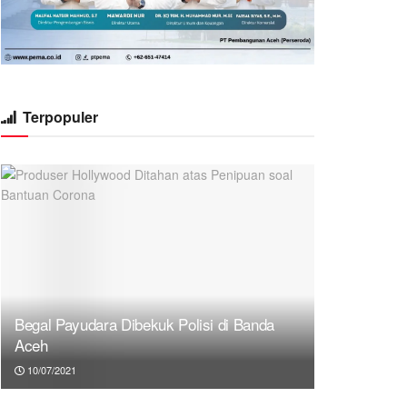
Terpopuler
Begal Payudara Dibekuk Polisi di Banda
Aceh
10/07/2021