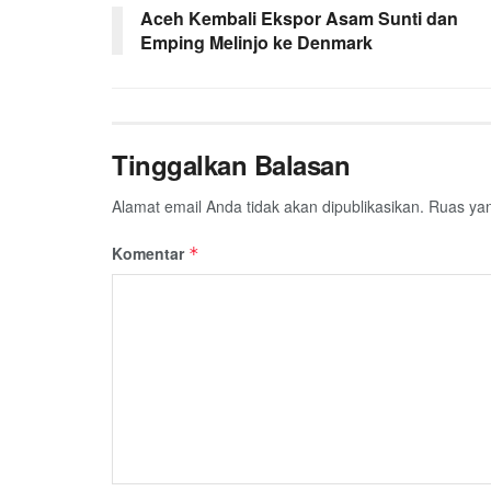
Aceh Kembali Ekspor Asam Sunti dan
o
e
A
r
Emping Melinjo ke Denmark
o
r
p
a
k
p
m
Tinggalkan Balasan
Alamat email Anda tidak akan dipublikasikan.
Ruas yan
Komentar
*