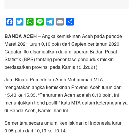
F
T
W
L
T
E
S
a
w
h
i
e
m
h
BANDA ACEH
– Angka kemiskinan Aceh pada periode
c
i
a
n
l
a
a
Maret 2021 turun 0,10 poin dari September tahun 2020.
e
t
t
e
e
i
r
Capaian itu disampaikan dalam laporan Badan Pusat
b
t
s
g
l
e
Statistik (BPS) tentang presentase penduduk miskin
o
e
A
r
berdasarkan provinsi pada Kamis 15 J2021)
o
r
p
a
k
p
m
Juru Bicara Pemerintah Aceh,Muhammad MTA,
mengatakan angka kemiskinan Provinsi Aceh turun dari
15.43 ke 15.33. “Penurunan Aceh adalah 0.10 poin, ini
menunjukkan trend positif” kata MTA dalam keterangannya
di Banda Aceh, Kamis, hari ini.
Sementara secara umum, kemiskinan di Indonesia turun
0,05 poin dari 10,19 ke 10,14.