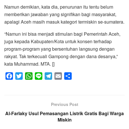
Namun demikian, kata dia, penurunan itu tentu belum
memberikan jawaban yang signifikan bagi masyarakat,
apalagi Aceh masih masuk kategori termiskin se-sumatera.
“Namun ini bisa menjadi stimulan bagi Pemerintah Aceh,
juga kepada Kabupaten/Kota untuk konsen terhadap
program-program yang bersentuhan langsung dengan
rakyat. Tak terkecuali Gampong dengan dana desanya,”
kata Muhammad. MTA. []
F
T
W
L
T
E
S
a
w
h
i
e
m
h
c
i
a
n
l
a
a
e
t
t
e
e
i
r
Previous Post
b
t
s
g
l
e
Al-Farlaky Usul Pemasangan Listrik Gratis Bagi Warga
o
e
A
r
Miskin
o
r
p
a
k
p
m