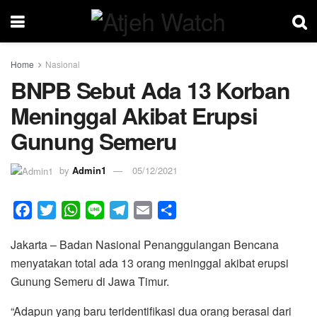
Home
Nasional
BNPB Sebut Ada 13 Korban
Meninggal Akibat Erupsi
Gunung Semeru
by
Admin1
05/12/2021
F
T
W
L
T
E
S
a
w
h
i
e
m
h
Jakarta – Badan Nasional Penanggulangan Bencana
c
i
a
n
l
a
a
menyatakan total ada 13 orang meninggal akibat erupsi
e
t
t
e
e
i
r
Gunung Semeru di Jawa Timur.
b
t
s
g
l
e
o
e
A
r
“Adapun yang baru teridentifikasi dua orang berasal dari