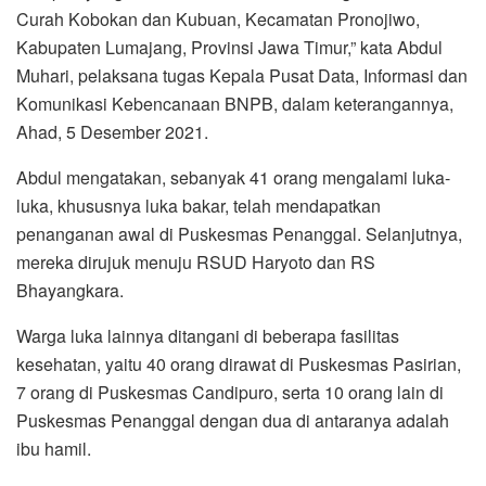
o
r
p
a
Curah Kobokan dan Kubuan, Kecamatan Pronojiwo,
k
p
m
Kabupaten Lumajang, Provinsi Jawa Timur,” kata Abdul
Muhari, pelaksana tugas Kepala Pusat Data, Informasi dan
Komunikasi Kebencanaan BNPB, dalam keterangannya,
Ahad, 5 Desember 2021.
Abdul mengatakan, sebanyak 41 orang mengalami luka-
luka, khususnya luka bakar, telah mendapatkan
penanganan awal di Puskesmas Penanggal. Selanjutnya,
mereka dirujuk menuju RSUD Haryoto dan RS
Bhayangkara.
Warga luka lainnya ditangani di beberapa fasilitas
kesehatan, yaitu 40 orang dirawat di Puskesmas Pasirian,
7 orang di Puskesmas Candipuro, serta 10 orang lain di
Puskesmas Penanggal dengan dua di antaranya adalah
ibu hamil.