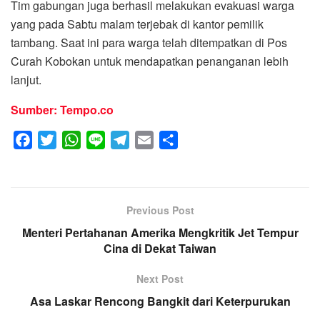
Tim gabungan juga berhasil melakukan evakuasi warga
yang pada Sabtu malam terjebak di kantor pemilik
tambang. Saat ini para warga telah ditempatkan di Pos
Curah Kobokan untuk mendapatkan penanganan lebih
lanjut.
Sumber: Tempo.co
F
T
W
L
T
E
S
a
w
h
i
e
m
h
c
i
a
n
l
a
a
e
t
t
e
e
i
r
Previous Post
b
t
s
g
l
e
Menteri Pertahanan Amerika Mengkritik Jet Tempur
o
e
A
r
Cina di Dekat Taiwan
o
r
p
a
k
p
m
Next Post
Asa Laskar Rencong Bangkit dari Keterpurukan