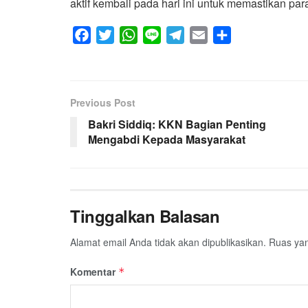
aktif kembali pada hari ini untuk memastikan pa
F
T
W
L
T
E
S
a
w
h
i
e
m
h
c
i
a
n
l
a
a
e
t
t
e
e
i
r
Previous Post
b
t
s
g
l
e
Bakri Siddiq: KKN Bagian Penting
o
e
A
r
Mengabdi Kepada Masyarakat
o
r
p
a
k
p
m
Tinggalkan Balasan
Alamat email Anda tidak akan dipublikasikan.
Ruas yan
Komentar
*