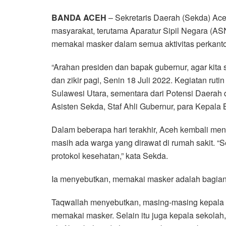
a
w
h
i
e
m
h
BANDA ACEH
– Sekretaris Daerah (Sekda) Ace
c
i
a
n
l
a
a
masyarakat, terutama Aparatur Sipil Negara (A
e
t
t
e
e
i
r
memakai masker dalam semua aktivitas perkanto
b
t
s
g
l
e
o
e
A
r
“Arahan presiden dan bapak gubernur, agar kita
o
r
p
a
dan zikir pagi, Senin 18 Juli 2022. Kegiatan ruti
k
p
m
Sulawesi Utara, sementara dari Potensi Daerah di
Asisten Sekda, Staf Ahli Gubernur, para Kepala
Dalam beberapa hari terakhir, Aceh kembali menc
masih ada warga yang dirawat di rumah sakit. “
protokol kesehatan,” kata Sekda.
Ia menyebutkan, memakai masker adalah bagian d
Taqwallah menyebutkan, masing-masing kepala 
memakai masker. Selain itu juga kepala sekolah