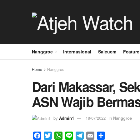
Nanggroe
Internasional
Saleuem
Feature
Home
Nanggroe
Dari Makassar, Se
ASN Wajib Bermask
by
Admin1
18/07/2022
in
Nanggroe
F
T
W
L
T
E
S