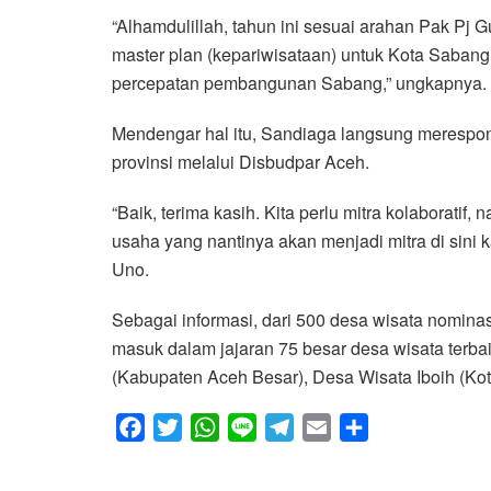
“Alhamdulillah, tahun ini sesuai arahan Pak Pj
master plan (kepariwisataan) untuk Kota Sabang.
percepatan pembangunan Sabang,” ungkapnya.
Mendengar hal itu, Sandiaga langsung merespon
provinsi melalui Disbudpar Aceh.
“Baik, terima kasih. Kita perlu mitra kolaboratif
usaha yang nantinya akan menjadi mitra di sini 
Uno.
Sebagai informasi, dari 500 desa wisata nominas
masuk dalam jajaran 75 besar desa wisata terba
(Kabupaten Aceh Besar), Desa Wisata Iboih (Ko
F
T
W
L
T
E
S
a
w
h
i
e
m
h
c
i
a
n
l
a
a