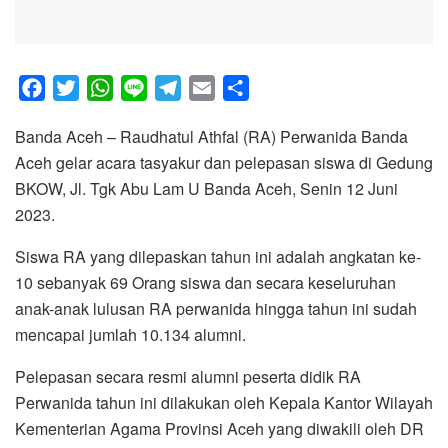
F
T
W
L
T
E
S
a
w
h
i
e
m
h
Banda Aceh – Raudhatul Athfal (RA) Perwanida Banda
c
i
a
n
l
a
a
Aceh gelar acara tasyakur dan pelepasan siswa di Gedung
e
t
t
e
e
i
r
BKOW, Jl. Tgk Abu Lam U Banda Aceh, Senin 12 Juni
b
t
s
g
l
e
2023.
o
e
A
r
o
r
p
a
Siswa RA yang dilepaskan tahun ini adalah angkatan ke-
k
p
m
10 sebanyak 69 Orang siswa dan secara keseluruhan
anak-anak lulusan RA perwanida hingga tahun ini sudah
mencapai jumlah 10.134 alumni.
Pelepasan secara resmi alumni peserta didik RA
Perwanida tahun ini dilakukan oleh Kepala Kantor Wilayah
Kementerian Agama Provinsi Aceh yang diwakili oleh DR