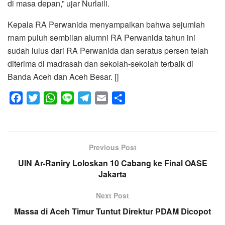
di masa depan,” ujar Nurlaili.
Kepala RA Perwanida menyampaikan bahwa sejumlah
rnam puluh sembilan alumni RA Perwanida tahun ini
sudah lulus dari RA Perwanida dan seratus persen telah
diterima di madrasah dan sekolah-sekolah terbaik di
Banda Aceh dan Aceh Besar. []
F
T
W
L
T
E
S
a
w
h
i
e
m
h
c
i
a
n
l
a
a
e
t
t
e
e
i
r
Previous Post
b
t
s
g
l
e
UIN Ar-Raniry Loloskan 10 Cabang ke Final OASE
o
e
A
r
Jakarta
o
r
p
a
k
p
m
Next Post
Massa di Aceh Timur Tuntut Direktur PDAM Dicopot