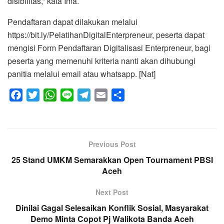
disibilitas,” kata Ima.
Pendaftaran dapat dilakukan melalui
https://bit.ly/PelatihanDigitalEnterpreneur, peserta dapat
mengisi Form Pendaftaran Digitalisasi Enterpreneur, bagi
peserta yang memenuhi kriteria nanti akan dihubungi
panitia melalui email atau whatsapp. [Nat]
F
T
W
L
T
E
S
a
w
h
i
e
m
h
c
i
a
n
l
a
a
e
t
t
e
e
i
r
Previous Post
b
t
s
g
l
e
25 Stand UMKM Semarakkan Open Tournament PBSI
o
e
A
r
Aceh
o
r
p
a
k
p
m
Next Post
Dinilai Gagal Selesaikan Konflik Sosial, Masyarakat
Demo Minta Copot Pj Walikota Banda Aceh