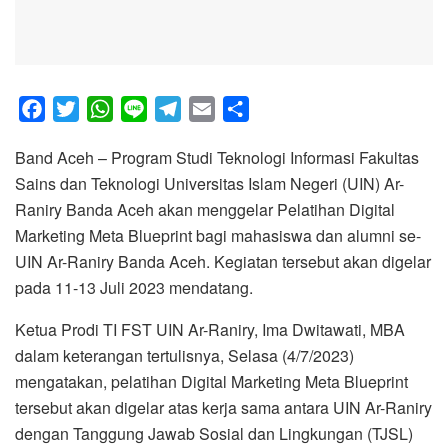
F
T
W
L
T
E
S
a
w
h
i
e
m
h
Band Aceh – Program Studi Teknologi Informasi Fakultas
c
i
a
n
l
a
a
Sains dan Teknologi Universitas Islam Negeri (UIN) Ar-
e
t
t
e
e
i
r
Raniry Banda Aceh akan menggelar Pelatihan Digital
b
t
s
g
l
e
Marketing Meta Blueprint bagi mahasiswa dan alumni se-
o
e
A
r
UIN Ar-Raniry Banda Aceh. Kegiatan tersebut akan digelar
o
r
p
a
pada 11-13 Juli 2023 mendatang.
k
p
m
Ketua Prodi TI FST UIN Ar-Raniry, Ima Dwitawati, MBA
dalam keterangan tertulisnya, Selasa (4/7/2023)
mengatakan, pelatihan Digital Marketing Meta Blueprint
tersebut akan digelar atas kerja sama antara UIN Ar-Raniry
dengan Tanggung Jawab Sosial dan Lingkungan (TJSL)