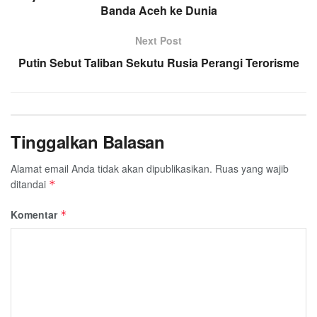
Banda Aceh ke Dunia
o
r
p
a
k
p
m
Next Post
Putin Sebut Taliban Sekutu Rusia Perangi Terorisme
Tinggalkan Balasan
Alamat email Anda tidak akan dipublikasikan.
Ruas yang wajib
ditandai
*
Komentar
*