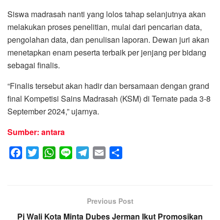
Siswa madrasah nanti yang lolos tahap selanjutnya akan
melakukan proses penelitian, mulai dari pencarian data,
pengolahan data, dan penulisan laporan. Dewan juri akan
menetapkan enam peserta terbaik per jenjang per bidang
sebagai finalis.
“Finalis tersebut akan hadir dan bersamaan dengan grand
final Kompetisi Sains Madrasah (KSM) di Ternate pada 3-8
September 2024,” ujarnya.
Sumber: antara
F
T
W
L
T
E
S
a
w
h
i
e
m
h
c
i
a
n
l
a
a
e
t
t
e
e
i
r
Previous Post
b
t
s
g
l
e
Pj Wali Kota Minta Dubes Jerman Ikut Promosikan
o
e
A
r