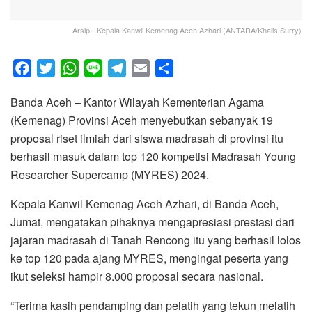
Arsip - Kepala Kanwil Kemenag Aceh Azhari (ANTARA/Khalis Surry)
F
T
W
L
T
E
S
a
w
h
i
e
m
h
Banda Aceh – Kantor Wilayah Kementerian Agama
c
i
a
n
l
a
a
(Kemenag) Provinsi Aceh menyebutkan sebanyak 19
e
t
t
e
e
i
r
proposal riset ilmiah dari siswa madrasah di provinsi itu
b
t
s
g
l
e
berhasil masuk dalam top 120 kompetisi Madrasah Young
o
e
A
r
Researcher Supercamp (MYRES) 2024.
o
r
p
a
k
p
m
Kepala Kanwil Kemenag Aceh Azhari, di Banda Aceh,
Jumat, mengatakan pihaknya mengapresiasi prestasi dari
jajaran madrasah di Tanah Rencong itu yang berhasil lolos
ke top 120 pada ajang MYRES, mengingat peserta yang
ikut seleksi hampir 8.000 proposal secara nasional.
“Terima kasih pendamping dan pelatih yang tekun melatih