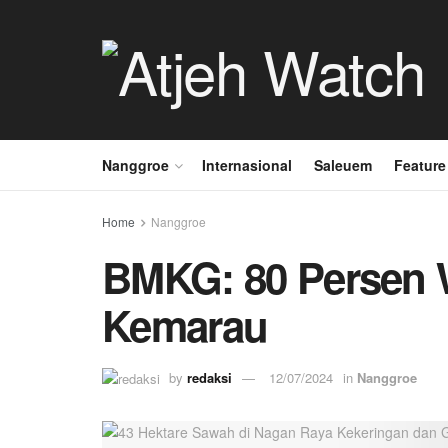
Nanggroe
Internasional
Saleuem
Feature
Home
Nanggroe
BMKG: 80 Persen 
Kemarau
by
redaksi
12/07/2024
in
Nanggroe