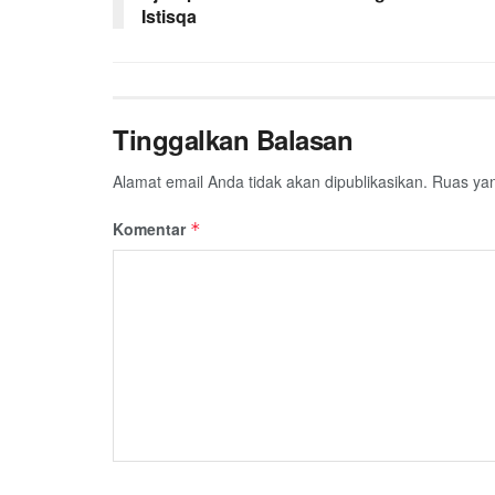
Istisqa
o
r
p
a
k
p
m
Tinggalkan Balasan
Alamat email Anda tidak akan dipublikasikan.
Ruas yan
Komentar
*