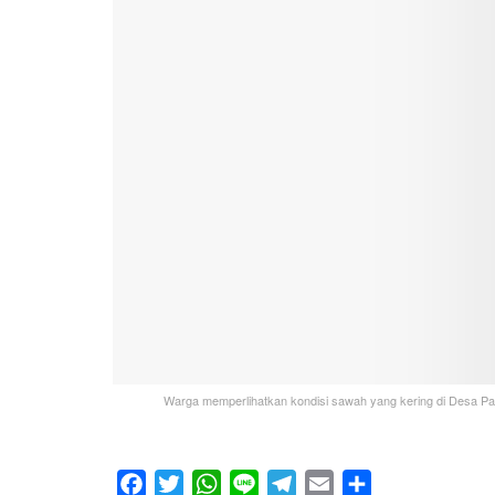
Warga memperlihatkan kondisi sawah yang kering di Desa P
F
T
W
L
T
E
S