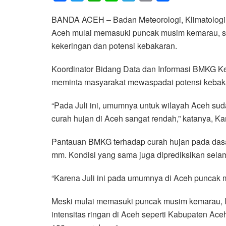
a
w
h
i
e
m
h
BANDA ACEH – Badan Meteorologi, Klimatologi,
c
i
a
n
l
a
a
Aceh mulai memasuki puncak musim kemarau, s
e
t
t
e
e
i
r
kekeringan dan potensi kebakaran.
b
t
s
g
l
e
o
e
A
r
Koordinator Bidang Data dan Informasi BMKG Ke
o
r
p
a
meminta masyarakat mewaspadai potensi kebaka
k
p
m
“Pada Juli ini, umumnya untuk wilayah Aceh s
curah hujan di Aceh sangat rendah,” katanya, Ka
Pantauan BMKG terhadap curah hujan pada dasar
mm. Kondisi yang sama juga diprediksikan selam
“Karena Juli ini pada umumnya di Aceh puncak 
Meski mulai memasuki puncak musim kemarau, la
intensitas ringan di Aceh seperti Kabupaten A