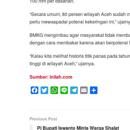
100 mm per dasarian.
“Secara umum, 80 persen wilayah Aceh sudah 
perlu mewaspadai potensi kekeringan ini,” ujarny
BMKG mengimbau agar masyarakat tidak memba
dengan cara membakar karena akan berpotensi t
“Kalau kita melihat historis titik panas pada tah
tinggi di wilayah Aceh,” ujarnya.
Sumber: inilah.com
F
T
W
L
T
E
S
a
w
h
i
e
m
h
c
i
a
n
l
a
a
e
t
t
e
e
i
r
Previous Post
b
t
s
g
l
e
Pj Bupati Iswanto Minta Warga Shalat
o
e
A
r