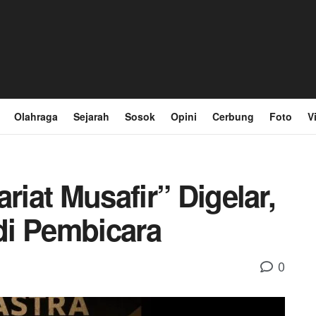
Olahraga
Sejarah
Sosok
Opini
Cerbung
Foto
V
riat Musafir” Digelar,
di Pembicara
0