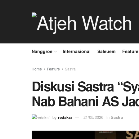
Nanggroe
Internasional
Saleuem
Feature
Home
Feature
Sastra
Diskusi Sastra “Sya
Nab Bahani AS Ja
by
redaksi
21/05/2026
in
Sastra