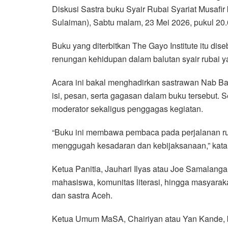
Diskusi Sastra buku Syair Rubai Syariat Musaf
e
t
t
e
e
i
r
Sulaiman), Sabtu malam, 23 Mei 2026, pukul 20
b
t
s
g
l
e
o
e
A
r
Buku yang diterbitkan The Gayo Institute itu dise
o
r
p
a
renungan kehidupan dalam balutan syair rubai
k
p
m
Acara ini bakal menghadirkan sastrawan Nab 
isi, pesan, serta gagasan dalam buku tersebut. 
moderator sekaligus penggagas kegiatan.
“Buku ini membawa pembaca pada perjalanan ru
menggugah kesadaran dan kebijaksanaan,” kata 
Ketua Panitia, Jauhari Ilyas atau Joe Samalanga,
mahasiswa, komunitas literasi, hingga masyara
dan sastra Aceh.
Ketua Umum MaSA, Chairiyan atau Yan Kande, be