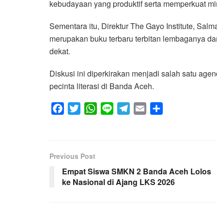
kebudayaan yang produktif serta memperkuat min
Sementara itu, Direktur The Gayo Institute, Sal
merupakan buku terbaru terbitan lembaganya da
dekat.
Diskusi ini diperkirakan menjadi salah satu ag
pecinta literasi di Banda Aceh.
F
T
W
L
T
E
S
a
w
h
i
e
m
h
c
i
a
n
l
a
a
e
t
t
e
e
i
r
Previous Post
b
t
s
g
l
e
Empat Siswa SMKN 2 Banda Aceh Lolos
o
e
A
r
ke Nasional di Ajang LKS 2026
o
r
p
a
k
p
m