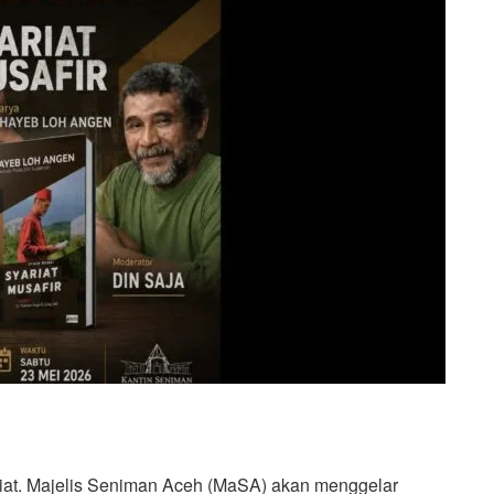
iat. Majelis Seniman Aceh (MaSA) akan menggelar