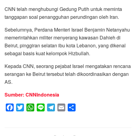
CNN telah menghubungi Gedung Putih untuk meminta
tanggapan soal penangguhan perundingan oleh Iran.
Sebelumnya, Perdana Menteri Israel Benjamin Netanyahu
memerintahkan militer menyerang kawasan Dahieh di
Beirut, pinggiran selatan ibu kota Lebanon, yang dikenal
sebagai basis kuat kelompok Hizbullah.
Kepada CNN, seorang pejabat Israel mengatakan rencana
serangan ke Beirut tersebut telah dikoordinasikan dengan
AS.
Sumber: CNNIndonesia
F
T
W
L
T
E
S
a
w
h
i
e
m
h
c
i
a
n
l
a
a
e
t
t
e
e
i
r