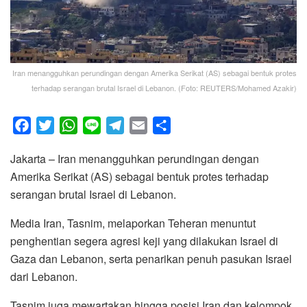
Iran menangguhkan perundingan dengan Amerika Serikat (AS) sebagai bentuk protes
terhadap serangan brutal Israel di Lebanon. (Foto: REUTERS/Mohamed Azakir)
F
T
W
L
T
E
S
a
w
h
i
e
m
h
Jakarta – Iran menangguhkan perundingan dengan
c
i
a
n
l
a
a
Amerika Serikat (AS) sebagai bentuk protes terhadap
e
t
t
e
e
i
r
serangan brutal Israel di Lebanon.
b
t
s
g
l
e
o
e
A
r
Media Iran, Tasnim, melaporkan Teheran menuntut
o
r
p
a
penghentian segera agresi keji yang dilakukan Israel di
k
p
m
Gaza dan Lebanon, serta penarikan penuh pasukan Israel
dari Lebanon.
Tasnim juga mewartakan hingga posisi Iran dan kelompok