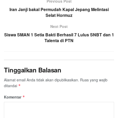
Previous Post
b
t
s
g
l
e
Iran Janji bakal Permudah Kapal Jepang Melintasi
o
e
A
r
Selat Hormuz
o
r
p
a
k
p
m
Next Post
Siswa SMAN 1 Setia Bakti Berhasil 7 Lulus SNBT dan 1
Talenta di PTN
Tinggalkan Balasan
Alamat email Anda tidak akan dipublikasikan.
Ruas yang wajib
ditandai
*
Komentar
*