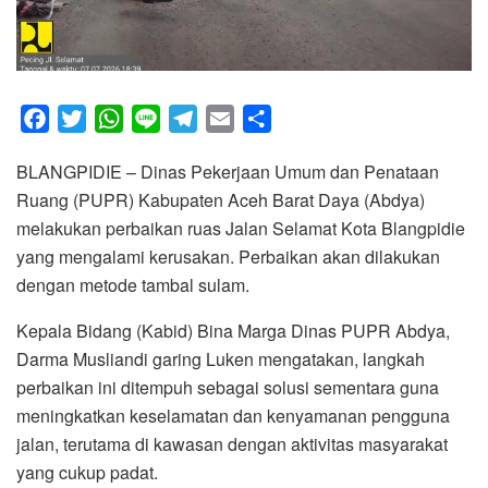
F
T
W
L
T
E
S
a
w
h
i
e
m
h
BLANGPIDIE – Dinas Pekerjaan Umum dan Penataan
c
i
a
n
l
a
a
Ruang (PUPR) Kabupaten Aceh Barat Daya (Abdya)
e
t
t
e
e
i
r
melakukan perbaikan ruas Jalan Selamat Kota Blangpidie
b
t
s
g
l
e
yang mengalami kerusakan. Perbaikan akan dilakukan
o
e
A
r
dengan metode tambal sulam.
o
r
p
a
k
p
m
Kepala Bidang (Kabid) Bina Marga Dinas PUPR Abdya,
Darma Musliandi garing Luken mengatakan, langkah
perbaikan ini ditempuh sebagai solusi sementara guna
meningkatkan keselamatan dan kenyamanan pengguna
jalan, terutama di kawasan dengan aktivitas masyarakat
yang cukup padat.