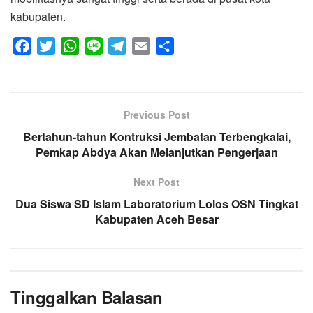
kabupaten.
F
T
W
L
T
E
S
a
w
h
i
e
m
h
c
i
a
n
l
a
a
e
t
t
e
e
i
r
Previous Post
b
t
s
g
l
e
Bertahun-tahun Kontruksi Jembatan Terbengkalai,
o
e
A
r
Pemkap Abdya Akan Melanjutkan Pengerjaan
o
r
p
a
k
p
m
Next Post
Dua Siswa SD Islam Laboratorium Lolos OSN Tingkat
Kabupaten Aceh Besar
Tinggalkan Balasan