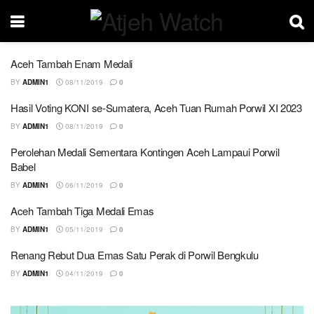
Aceh Tambah Enam Medali
BY
ADMIN1
08/11/2019
0
Hasil Voting KONI se-Sumatera, Aceh Tuan Rumah Porwil XI 2023
BY
ADMIN1
08/11/2019
0
Perolehan Medali Sementara Kontingen Aceh Lampaui Porwil
Babel
BY
ADMIN1
06/11/2019
0
Aceh Tambah Tiga Medali Emas
BY
ADMIN1
05/11/2019
0
Renang Rebut Dua Emas Satu Perak di Porwil Bengkulu
BY
ADMIN1
04/11/2019
0