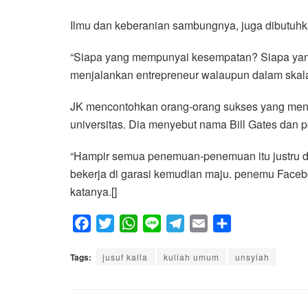
Ilmu dan keberanian sambungnya, juga dibutuh
“Siapa yang mempunyai kesempatan? Siapa ya
menjalankan entrepreneur walaupun dalam skala ke
JK mencontohkan orang-orang sukses yang mena
universitas. Dia menyebut nama Bill Gates dan 
“Hampir semua penemuan-penemuan itu justru dil
bekerja di garasi kemudian maju. penemu Faceb
katanya.[]
F
T
W
L
T
E
S
a
w
h
i
e
m
h
Tags:
c
jusuf kalla
i
a
n
kuliah umum
l
a
a
unsyiah
e
t
t
e
e
i
r
b
t
s
g
l
e