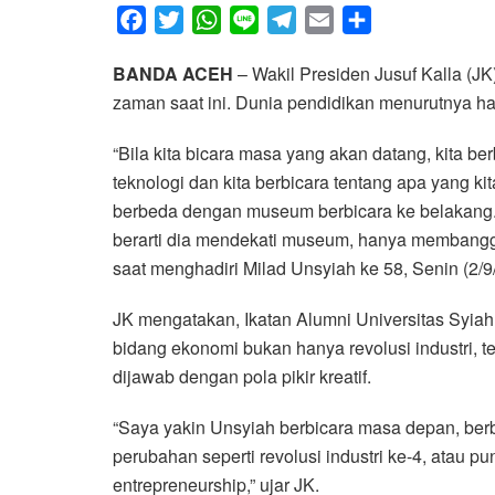
F
T
W
L
T
E
S
a
w
h
i
e
m
h
BANDA ACEH
– Wakil Presiden Jusuf Kalla (JK
c
i
a
n
l
a
a
zaman saat ini. Dunia pendidikan menurutnya h
e
t
t
e
e
i
r
b
t
s
g
l
e
“Bila kita bicara masa yang akan datang, kita ber
o
e
A
r
teknologi dan kita berbicara tentang apa yang kit
o
r
p
a
berbeda dengan museum berbicara ke belakang. 
k
p
m
berarti dia mendekati museum, hanya membangg
saat menghadiri Milad Unsyiah ke 58, Senin (2/9
JK mengatakan, Ikatan Alumni Universitas Syia
bidang ekonomi bukan hanya revolusi industri, t
dijawab dengan pola pikir kreatif.
“Saya yakin Unsyiah berbicara masa depan, be
perubahan seperti revolusi industri ke-4, atau pu
entrepreneurship,” ujar JK.