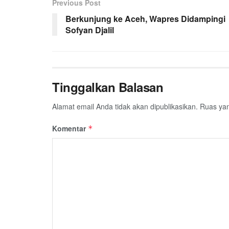
Previous Post
o
e
A
r
o
r
p
a
Berkunjung ke Aceh, Wapres Didampingi
Sofyan Djalil
k
p
m
Tinggalkan Balasan
Alamat email Anda tidak akan dipublikasikan.
Ruas yan
Komentar
*