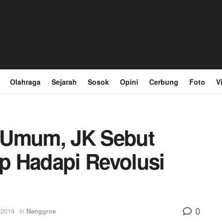
Olahraga
Sejarah
Sosok
Opini
Cerbung
Foto
V
 Umum, JK Sebut
p Hadapi Revolusi
0
/2019
in
Nanggroe