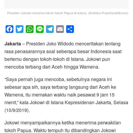
Presiden Jokowi menemui tokoh-tokoh Papua di Istana. (Andhika Prasetia/detikcom)
F
T
W
L
T
E
S
a
w
h
i
e
m
h
Jakarta
– Presiden Joko Widodo menceritakan tentang
c
i
a
n
l
a
a
rasa penasarannya soal seberapa besar Indonesia saat
e
t
t
e
e
i
r
bertemu dengan tokoh-tokoh di Istana. Jokowi pun
b
t
s
g
l
e
mencoba terbang dari Aceh hingga Wamena.
o
e
A
r
o
r
p
a
“Saya pernah juga mencoba, sebetulnya negara ini
k
p
m
sebesar apa sih, saya terbang langsung dari Aceh ke
Wamena, itu memakan waktu naik pesawat 9 jam 15
menit,” kata Jokowi di Istana Kepresidenan Jakarta, Selasa
(10/9/2019).
Jokowi menyampaikannya ketika menerima perwakilan
tokoh Papua. Waktu tempuh itu dibandingkan Jokowi