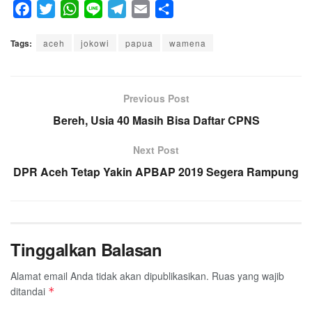
F
T
W
L
T
E
S
a
w
h
i
e
m
h
Tags:
c
aceh
i
a
jokowi
n
papua
l
a
wamena
a
e
t
t
e
e
i
r
b
t
s
g
l
e
o
e
A
Previous Post
r
o
r
p
a
Bereh, Usia 40 Masih Bisa Daftar CPNS
k
p
m
Next Post
DPR Aceh Tetap Yakin APBAP 2019 Segera Rampung
Tinggalkan Balasan
Alamat email Anda tidak akan dipublikasikan.
Ruas yang wajib
ditandai
*