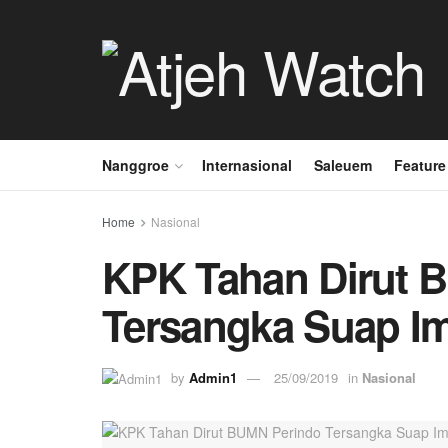
Nanggroe
Internasional
Saleuem
Feature
Home
Nasional
KPK Tahan Dirut 
Tersangka Suap Im
by
Admin1
25/09/2019
in
Nasional