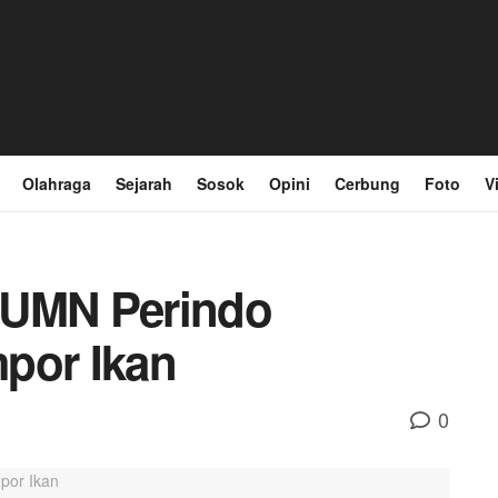
Olahraga
Sejarah
Sosok
Opini
Cerbung
Foto
V
BUMN Perindo
por Ikan
0