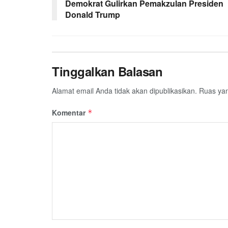
o
r
p
a
Demokrat Gulirkan Pemakzulan Presiden
Donald Trump
k
p
m
Tinggalkan Balasan
Alamat email Anda tidak akan dipublikasikan.
Ruas yan
Komentar
*