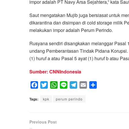
impor adalah PT Navy Arsa Sejahtera,” kata Saut
Saut mengatakan Mujib juga bersiasat untuk me
dikarantina dan disimpan di cold storage milik P
melakukan impor adalah Perum Perindo.
Rusyana sendiri disangkakan melanggar Pasal 12
undang Pemberantasan Tindak Pidana Korupsi. 
(1) huruf a atau Pasal 5 ayat (1) huruf b atau 
Sumber: CNNIndonesia
F
T
W
L
T
E
S
a
w
h
i
e
m
h
Tags:
c
kpk
i
perum perindo
a
n
l
a
a
e
t
t
e
e
i
r
b
t
s
g
l
e
Previous Post
o
e
A
r