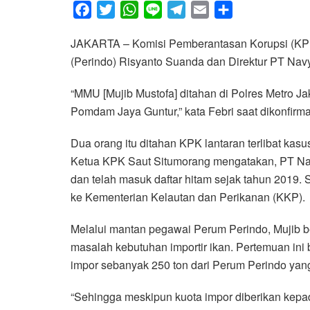
F
T
W
L
T
E
S
a
w
h
i
e
m
h
JAKARTA – Komisi Pemberantasan Korupsi (KPK
c
i
a
n
l
a
a
(Perindo) Risyanto Suanda dan Direktur PT Navy
e
t
t
e
e
i
r
b
t
s
g
l
e
“MMU [Mujib Mustofa] ditahan di Polres Metro Ja
o
e
A
r
Pomdam Jaya Guntur,” kata Febri saat dikonfirma
o
r
p
a
k
p
m
Dua orang itu ditahan KPK lantaran terlibat kasu
Ketua KPK Saut Situmorang mengatakan, PT Nav
dan telah masuk daftar hitam sejak tahun 2019
ke Kementerian Kelautan dan Perikanan (KKP).
Melalui mantan pegawai Perum Perindo, Mujib 
masalah kebutuhan importir ikan. Pertemuan in
impor sebanyak 250 ton dari Perum Perindo yan
“Sehingga meskipun kuota impor diberikan kep