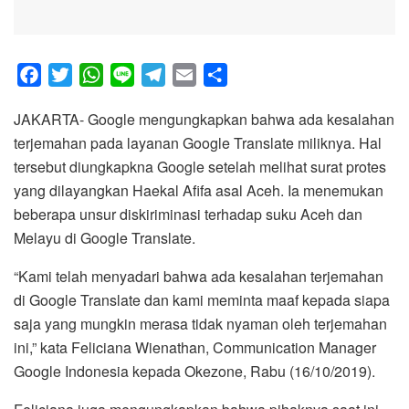
F
T
W
L
T
E
S
a
w
h
i
e
m
h
JAKARTA- Google mengungkapkan bahwa ada kesalahan
c
i
a
n
l
a
a
terjemahan pada layanan Google Translate miliknya. Hal
e
t
t
e
e
i
r
tersebut diungkapkna Google setelah melihat surat protes
b
t
s
g
l
e
yang dilayangkan Haekal Afifa asal Aceh. Ia menemukan
o
e
A
r
beberapa unsur diskiriminasi terhadap suku Aceh dan
o
r
p
a
Melayu di Google Translate.
k
p
m
“Kami telah menyadari bahwa ada kesalahan terjemahan
di Google Translate dan kami meminta maaf kepada siapa
saja yang mungkin merasa tidak nyaman oleh terjemahan
ini,” kata Feliciana Wienathan, Communication Manager
Google Indonesia kepada Okezone, Rabu (16/10/2019).