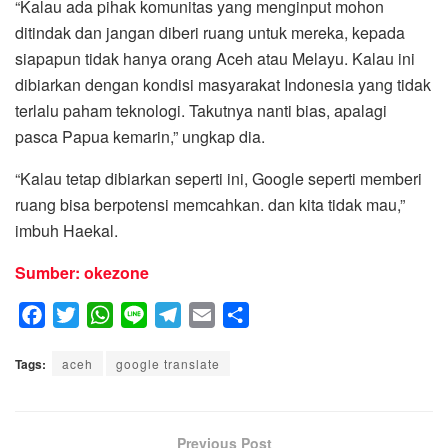
“Kalau ada pihak komunitas yang menginput mohon
ditindak dan jangan diberi ruang untuk mereka, kepada
siapapun tidak hanya orang Aceh atau Melayu. Kalau ini
dibiarkan dengan kondisi masyarakat Indonesia yang tidak
terlalu paham teknologi. Takutnya nanti bias, apalagi
pasca Papua kemarin,” ungkap dia.
“Kalau tetap dibiarkan seperti ini, Google seperti memberi
ruang bisa berpotensi memcahkan. dan kita tidak mau,”
imbuh Haekal.
Sumber: okezone
F
T
W
L
T
E
S
a
w
h
i
e
m
h
Tags:
c
aceh
i
a
google translate
n
l
a
a
e
t
t
e
e
i
r
b
t
s
g
l
e
o
e
A
Previous Post
r