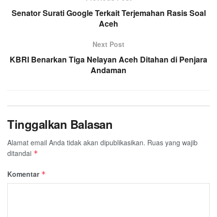
o
r
p
a
Senator Surati Google Terkait Terjemahan Rasis Soal
k
p
m
Aceh
Next Post
KBRI Benarkan Tiga Nelayan Aceh Ditahan di Penjara
Andaman
Tinggalkan Balasan
Alamat email Anda tidak akan dipublikasikan.
Ruas yang wajib
ditandai
*
Komentar
*