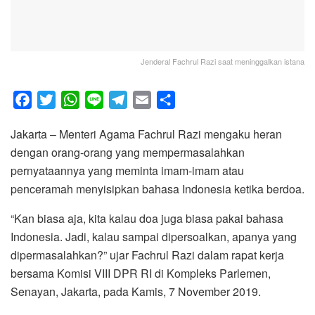
Jenderal Fachrul Razi saat meninggalkan istana
F
T
W
L
T
E
S
a
w
h
i
e
m
h
Jakarta – Menteri Agama Fachrul Razi mengaku heran
c
i
a
n
l
a
a
dengan orang-orang yang mempermasalahkan
e
t
t
e
e
i
r
pernyataannya yang meminta imam-imam atau
b
t
s
g
l
e
penceramah menyisipkan bahasa Indonesia ketika berdoa.
o
e
A
r
o
r
p
a
“Kan biasa aja, kita kalau doa juga biasa pakai bahasa
k
p
m
Indonesia. Jadi, kalau sampai dipersoalkan, apanya yang
dipermasalahkan?” ujar Fachrul Razi dalam rapat kerja
bersama Komisi VIII DPR RI di Kompleks Parlemen,
Senayan, Jakarta, pada Kamis, 7 November 2019.