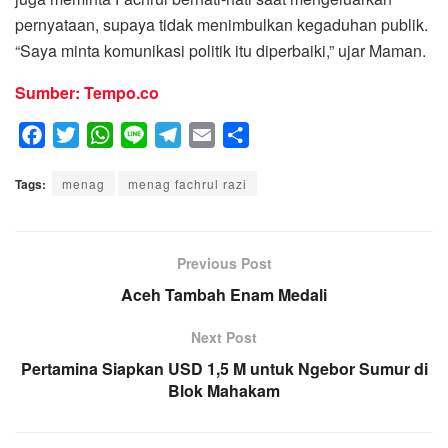
pernyataan, supaya tidak menimbulkan kegaduhan publik.
“Saya minta komunikasi politik itu diperbaiki,” ujar Maman.
Sumber: Tempo.co
F
T
W
L
T
E
S
a
w
h
i
e
m
h
Tags:
c
menag
i
a
menag fachrul razi
n
l
a
a
e
t
t
e
e
i
r
b
t
s
g
l
e
o
e
A
Previous Post
r
o
r
p
a
Aceh Tambah Enam Medali
k
p
m
Next Post
Pertamina Siapkan USD 1,5 M untuk Ngebor Sumur di
Blok Mahakam