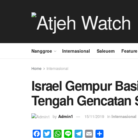
Nanggroe
Internasional
Saleuem
Feature
Home
Internasional
Israel Gempur Basi
Tengah Gencatan 
by
Admin1
15/11/2019
in
Internasional
F
T
W
L
T
E
S