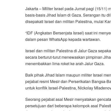
a
w
h
i
e
m
h
Jakarta – Militer Israel pada Jumat pagi (15/11
c
i
a
n
l
a
a
basis-basis Jihad Islam di Gaza. Serangan itu d
e
t
t
e
e
i
r
disepakati Israel dan militan Palestina, mulai Ka
b
t
s
g
l
e
o
e
A
r
“IDF (Angkatan Bersenjata Israel) saat ini menyera
o
r
p
a
dalam pesan WhatsApp kepada wartawan.
k
p
m
Israel dan militan Palestina di Jalur Gaza sepak
secara berturut-turut menewaskan pimpinan Jihad 
menembakkan lima roket ke arah Jalur Gaza.
Baik pihak Jihad Islam maupun militer Israel me
pejabat resmi Mesir dan Perserikatan Bangsa-
untuk konflik Israel-Palestina, Nickolay Mladenov
Seorang pejabat asal Mesir menyatakan gencata
persetujuan dari beberapa kelompok asal Pales