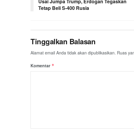
o
r
p
a
Usai Jumpa Trump, Erdogan Tegaskan
Tetap Beli S-400 Rusia
k
p
m
Tinggalkan Balasan
Alamat email Anda tidak akan dipublikasikan.
Ruas yan
Komentar
*