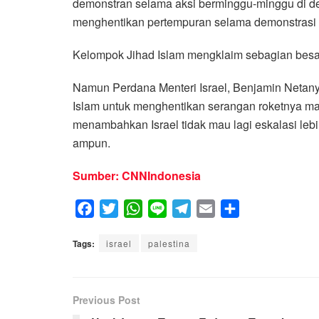
demonstran selama aksi berminggu-minggu di dek
menghentikan pertempuran selama demonstrasi 
Kelompok Jihad Islam mengklaim sebagian besa
Namun Perdana Menteri Israel, Benjamin Netany
Islam untuk menghentikan serangan roketnya m
menambahkan Israel tidak mau lagi eskalasi leb
ampun.
Sumber: CNNIndonesia
F
T
W
L
T
E
S
a
w
h
i
e
m
h
Tags:
c
israel
i
a
palestina
n
l
a
a
e
t
t
e
e
i
r
b
t
s
g
l
e
Previous Post
o
e
A
r