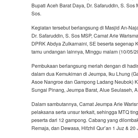
Bupati Aceh Barat Daya, Dr. Safaruddin, S. Sos 
e
t
t
e
e
i
r
Sos.
b
t
s
g
l
e
o
e
A
r
Kegiatan tersebut berlangsung di Masjid An-Na
o
r
p
a
Dr. Safaruddin, S. Sos MSP, Camat Arie Warisma
k
p
m
DPRK Abdya Zulkarnaini, SE beserta segenap 
tamu undangan lainnya, Minggu malam (10/05/2
Pembukaan berlangsung meriah dengan di hadiri
dalam dua Kemukiman di Jeumpa, Iku Lhung (G
Asoe Nangroe dan Gampong Ladang Neubok) Ku
Sungai Pinang, Jeumpa Barat, Alue Seulaseh, 
Dalam sambutannya, Camat Jeumpa Arie Warisma
pelaksana serta unsur terkait, sehingga MTQ ting
peserta dari 12 gampong. Cabang yang dilombakan
Remaja, dan Dewasa, Hifzhil Qur’an 1 Juz & 20 