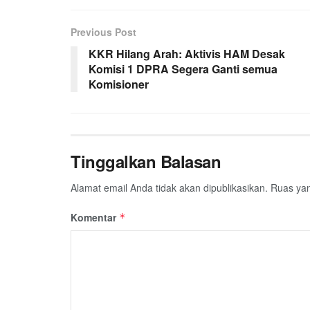
e
t
t
e
e
i
r
Previous Post
b
t
s
g
l
e
KKR Hilang Arah: Aktivis HAM Desak
o
e
A
r
Komisi 1 DPRA Segera Ganti semua
o
r
p
a
Komisioner
k
p
m
Tinggalkan Balasan
Alamat email Anda tidak akan dipublikasikan.
Ruas yan
Komentar
*