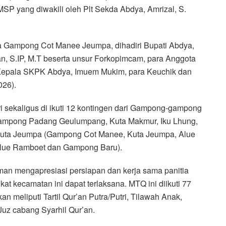
MSP yang diwakili oleh Plt Sekda Abdya, Amrizal, S.
ja Gampong Cot Manee Jeumpa, dihadiri Bupati Abdya,
n, S.IP, M.T beserta unsur Forkopimcam, para Anggota
Kepala SKPK Abdya, Imuem Mukim, para Keuchik dan
026).
 sekaligus di ikuti 12 kontingen dari Gampong-gampong
ampong Padang Geulumpang, Kuta Makmur, Iku Lhung,
ta Jeumpa (Gampong Cot Manee, Kuta Jeumpa, Alue
Alue Ramboet dan Gampong Baru).
n mengapresiasi persiapan dan kerja sama panitia
kat kecamatan ini dapat terlaksana. MTQ ini diikuti 77
 meliputi Tartil Qur’an Putra/Putri, Tilawah Anak,
Juz cabang Syarhil Qur’an.