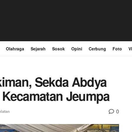
Olahraga
Sejarah
Sosok
Opini
Cerbung
Foto
V
kiman, Sekda Abdya
t Kecamatan Jeumpa
0
elatan