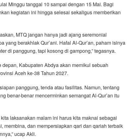
ulai Minggu tanggal 10 sampai dengan 15 Mai. Bagi
an kegiatan ini hingga selesai sekaligus memberikan
askan, MTQ jangan hanya jadi ajang seremonial
 yang berakhlak Qur’ani. Hafal Al-Qur’an, paham isinya
er di panggung, tapi kosong di gampong,” tegasnya.
e depan, Kabupaten Abdya akan memikul sebuah
ovinsi Aceh ke-38 Tahun 2027.
iapan panggung, tenda atau fasilitas. Namun, tentang
yang benar-benar mencerminkan semangat Al-Qur’an itu
 kita laksanakan malam ini harus kita maknai sebagai
si, membina, dan mempersiapkan qari dan qariah terbaik
nya,” ucap Akli.