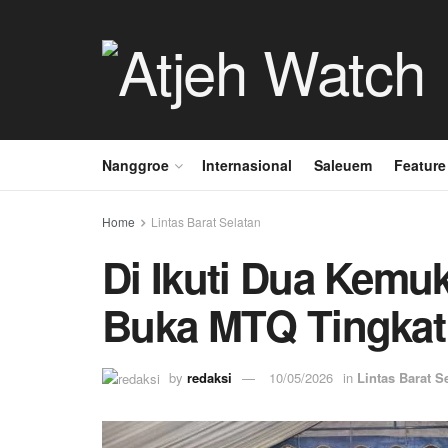
Nanggroe
Internasional
Saleuem
Feature
Home
Lintas Barat Selatan
Di Ikuti Dua Kemu
Buka MTQ Tingka
by
redaksi
10/05/2026
in
Lintas Barat S