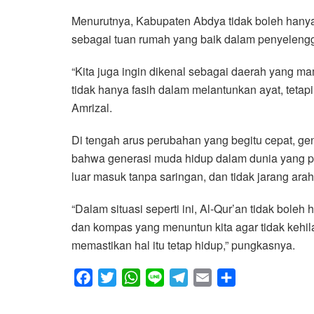
Menurutnya, Kabupaten Abdya tidak boleh hanya
sebagai tuan rumah yang baik dalam penyelengga
“Kita juga ingin dikenal sebagai daerah yang m
tidak hanya fasih dalam melantunkan ayat, tetap
Amrizal.
Di tengah arus perubahan yang begitu cepat, g
bahwa generasi muda hidup dalam dunia yang penu
luar masuk tanpa saringan, dan tidak jarang ara
“Dalam situasi seperti ini, Al-Qur’an tidak boleh
dan kompas yang menuntun kita agar tidak kehila
memastikan hal itu tetap hidup,” pungkasnya.
F
T
W
L
T
E
S
a
w
h
i
e
m
h
c
i
a
n
l
a
a