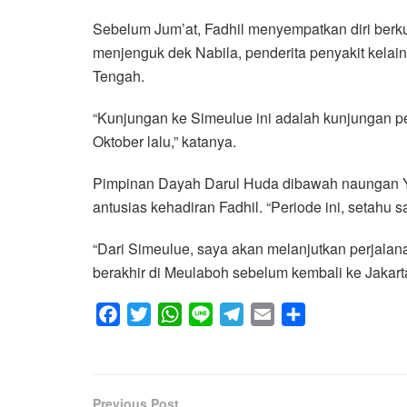
Sebelum Jum’at, Fadhil menyempatkan diri berk
menjenguk dek Nabila, penderita penyakit kel
Tengah.
“Kunjungan ke Simeulue ini adalah kunjungan pe
Oktober lalu,” katanya.
Pimpinan Dayah Darul Huda dibawah naungan 
antusias kehadiran Fadhil. “Periode ini, setahu 
“Dari Simeulue, saya akan melanjutkan perjalan
berakhir di Meulaboh sebelum kembali ke Jakarta,
F
T
W
L
T
E
S
a
w
h
i
e
m
h
c
i
a
n
l
a
a
e
t
t
e
e
i
r
Previous Post