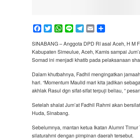
F
T
W
L
T
E
S
a
w
h
i
e
m
h
SINABANG – Anggota DPD RI asal Aceh, H M Fa
c
i
a
n
l
a
a
Kabupaten Simeulue, Aceh, Kamis sampai Jum’at,
e
t
t
e
e
i
r
Somad ini menjadi khatib pada pelaksanaan shal
b
t
s
g
l
e
o
e
A
r
Dalam khutbahnya, Fadhil mengingatkan jamaah
o
r
p
a
hari. “Momentum Maulid mari kita jadikan sebag
k
p
m
akhlak Rasul dgn sifat-sifat terpuji beliau, ” pesa
Setelah shalat Jum’at Fadhil Rahmi akan bersil
Huda, Sinabang.
Sebelumnya, mantan ketua Ikatan Alumni Timur
silaturahmi dengan pimpinan daerah tersebut.