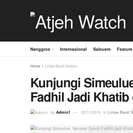
Nanggroe
Internasional
Saleuem
Feature
Home
Lintas Barat Selatan
Kunjungi Simeulue
Fadhil Jadi Khatib
by
Admin1
22/11/2019
in
Lintas Barat 