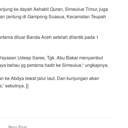
unjung ke dayah Ashabil Quran, Simeulue Timur, juga
ainan jantung di Gampong Suasua, Kecamatan Teupah
rtama diluar Banda Aceh setelah dilantik pada 1
Yayasan Udeep Saree, Tgk. Abu Bakar menyambut
saya beliau yg pertama hadir ke Simeulue,” ungkapnya.
an ke Abdya lewat jalur laut. Dan kunjungan akan
” sebutnya. []
Next Post