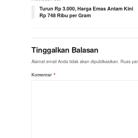
b
t
s
g
l
e
Turun Rp 3.000, Harga Emas Antam Kini
o
e
A
r
Rp 748 Ribu per Gram
o
r
p
a
k
p
m
Tinggalkan Balasan
Alamat email Anda tidak akan dipublikasikan.
Ruas yan
Komentar
*