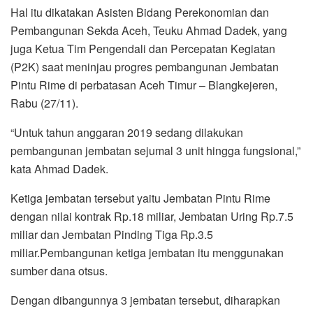
o
r
p
a
Hal itu dikatakan Asisten Bidang Perekonomian dan
k
p
m
Pembangunan Sekda Aceh, Teuku Ahmad Dadek, yang
juga Ketua Tim Pengendali dan Percepatan Kegiatan
(P2K) saat meninjau progres pembangunan Jembatan
Pintu Rime di perbatasan Aceh Timur – Blangkejeren,
Rabu (27/11).
“Untuk tahun anggaran 2019 sedang dilakukan
pembangunan jembatan sejumal 3 unit hingga fungsional,”
kata Ahmad Dadek.
Ketiga jembatan tersebut yaitu Jembatan Pintu Rime
dengan nilai kontrak Rp.18 miliar, Jembatan Uring Rp.7.5
miliar dan Jembatan Pinding Tiga Rp.3.5
miliar.Pembangunan ketiga jembatan itu menggunakan
sumber dana otsus.
Dengan dibangunnya 3 jembatan tersebut, diharapkan