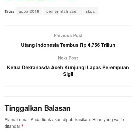
a
w
h
i
e
m
h
Tags:
c
apba 2019
i
a
n
pemerintah aceh
l
a
a
skpa
e
t
t
e
e
i
r
b
t
s
g
l
e
o
e
A
Previous Post
r
o
r
p
a
Utang Indonesia Tembus Rp 4.756 Triliun
k
p
m
Next Post
Ketua Dekranasda Aceh Kunjungi Lapas Perempuan
Sigli
Tinggalkan Balasan
Alamat email Anda tidak akan dipublikasikan.
Ruas yang wajib
ditandai
*