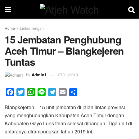
Home
Lintas Tengah
15 Jembatan Penghubung
Aceh Timur – Blangkejeren
Tuntas
by
Admin1
27/11/2019
F
T
W
L
T
E
S
a
w
h
i
e
m
h
Blangkejeren – 15 unit jembatan di jalan lintas provinsi
c
i
a
n
l
a
a
yang menghubungkan Kabupaten Aceh Timur dengan
e
t
t
e
e
i
r
Kabupaten Gayo Lues telah selesai dibangun. Tiga unit di
b
t
s
g
l
e
antaranya dirampungkan tahun 2019 ini.
o
e
A
r