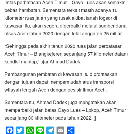
lintas perbatasan Aceh Timur – Gayo Lues akan semakin
bebas hambatan. Sementara terkait masih adanya 10
kilometer ruas jalan yang rusak akibat tanah logsor di
kawasan itu, akan segera diperbaiki melalui sumber dana
otsus Aceh tahun 2020 dengan total anggaran 25 miliar.
“Sehingga pada akhir tahun 2020 ruas jalan perbatasan
Aceh Timur – Blangkejeren sepanjang 57 kilometer dalam
kondisi mantap,” ujar Ahmad Dadek.
Pembangunan jembatan di kawasan itu diproritaskan
dengan tujuan dapat mempermudah arus transporsi
wilayah tengah Aceh dengan pesisir timur Aceh.
Sementara itu, Ahmad Dadek juga mengatakan akan
memperbaiki jalan batas Gayo Lues – Lokop, Aceh Timur
sepanjang 30 kilometer pada tahun 2022. []
F
T
W
L
T
E
S