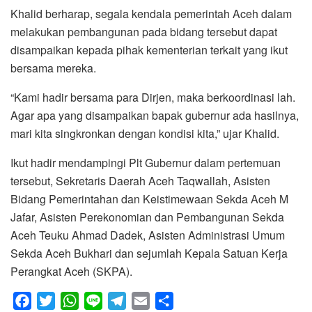
Khalid berharap, segala kendala pemerintah Aceh dalam
melakukan pembangunan pada bidang tersebut dapat
disampaikan kepada pihak kementerian terkait yang ikut
bersama mereka.
“Kami hadir bersama para Dirjen, maka berkoordinasi lah.
Agar apa yang disampaikan bapak gubernur ada hasilnya,
mari kita singkronkan dengan kondisi kita,” ujar Khalid.
Ikut hadir mendampingi Plt Gubernur dalam pertemuan
tersebut, Sekretaris Daerah Aceh Taqwallah, Asisten
Bidang Pemerintahan dan Keistimewaan Sekda Aceh M
Jafar, Asisten Perekonomian dan Pembangunan Sekda
Aceh Teuku Ahmad Dadek, Asisten Administrasi Umum
Sekda Aceh Bukhari dan sejumlah Kepala Satuan Kerja
Perangkat Aceh (SKPA).
F
T
W
L
T
E
S