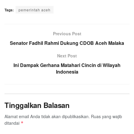
a
w
h
i
e
m
h
Tags:
c
pemerintah aceh
i
a
n
l
a
a
e
t
t
e
e
i
r
b
t
s
g
l
e
o
e
A
Previous Post
r
o
r
p
a
Senator Fadhil Rahmi Dukung CDOB Aceh Malaka
k
p
m
Next Post
Ini Dampak Gerhana Matahari Cincin di Wilayah
Indonesia
Tinggalkan Balasan
Alamat email Anda tidak akan dipublikasikan.
Ruas yang wajib
ditandai
*