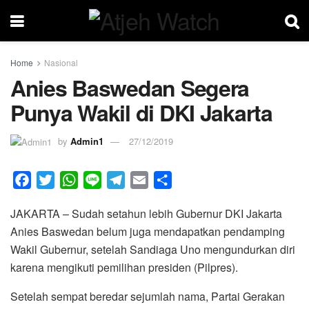
Home
Nasional
Anies Baswedan Segera
Punya Wakil di DKI Jakarta
by
Admin1
27/12/2019
F
T
W
L
T
E
S
a
w
h
i
e
m
h
JAKARTA – Sudah setahun lebih Gubernur DKI Jakarta
c
i
a
n
l
a
a
Anies Baswedan belum juga mendapatkan pendamping
e
t
t
e
e
i
r
Wakil Gubernur, setelah Sandiaga Uno mengundurkan diri
b
t
s
g
l
e
karena mengikuti pemilihan presiden (Pilpres).
o
e
A
r
o
r
p
a
Setelah sempat beredar sejumlah nama, Partai Gerakan
k
p
m