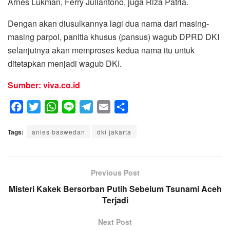
Arnes Lukman, Ferry Juliantono, juga Riza Patria.
Dengan akan diusulkannya lagi dua nama dari masing-
masing parpol, panitia khusus (pansus) wagub DPRD DKI
selanjutnya akan memproses kedua nama itu untuk
ditetapkan menjadi wagub DKI.
Sumber: viva.co.id
F
T
W
L
T
E
S
a
w
h
i
e
m
h
Tags:
c
anies baswedan
i
a
n
l
dki jakarta
a
a
e
t
t
e
e
i
r
b
t
s
g
l
e
o
e
A
Previous Post
r
o
r
p
a
Misteri Kakek Bersorban Putih Sebelum Tsunami Aceh
k
p
m
Terjadi
Next Post