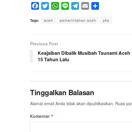
F
T
W
L
T
E
S
a
w
h
i
e
m
h
Tags:
c
aceh
i
a
pemerintahan aceh
n
l
a
a
pks
e
t
t
e
e
i
r
b
t
s
g
l
e
Previous Post
o
e
A
r
o
r
p
a
Keajaiban Dibalik Musibah Tsunami Aceh
15 Tahun Lalu
k
p
m
Tinggalkan Balasan
Alamat email Anda tidak akan dipublikasikan.
Ruas yan
Komentar
*