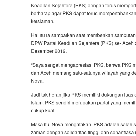
Keadilan Sejahtera (PKS) dengan terus mempert
e
t
t
e
e
i
r
berharap agar PKS dapat terus mempertahankan k
b
t
s
g
l
e
keislaman.
o
e
A
r
o
r
p
a
Hal itu ia sampaikan saat memberikan sambutan
k
p
m
DPW Partai Keadilan Sejahtera (PKS) se- Aceh 
Desember 2019.
“Saya sangat mengapresiasi PKS, bahwa PKS ma
dan Aceh memang satu-satunya wilayah yang d
Nova.
Jadi tak heran jika PKS memiliki dukungan lua
Islam. PKS sendiri merupakan partai yang memil
cukup kuat.
Maka itu, Nova mengatakan, PKS adalah salah s
zaman dengan solidaritas tinggi dan senantiasa