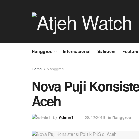
Nanggroe
Internasional
Saleuem
Feature
Home
Nanggroe
Nova Puji Konsiste
Aceh
by
Admin1
28/12/2019
in
Nanggroe