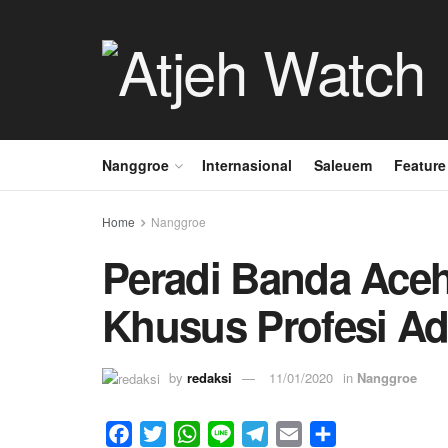
Nanggroe
Internasional
Saleuem
Feature
Home
Nanggroe
Peradi Banda Aceh
Khusus Profesi Ad
by
redaksi
11/01/2020
in
Nanggroe
F
T
W
L
T
E
S