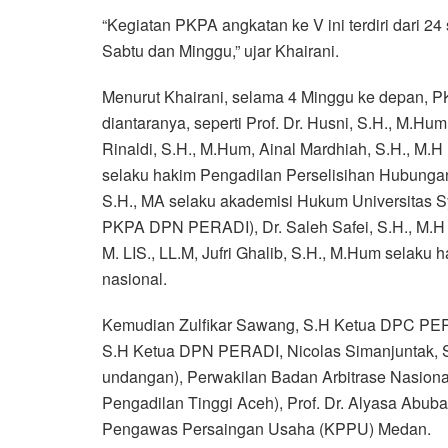
“Kegiatan PKPA angkatan ke V ini terdiri dari 2
Sabtu dan Minggu,” ujar Khairani.
Menurut Khairani, selama 4 Minggu ke depan, PK
diantaranya, seperti Prof. Dr. Husni, S.H., M.H
Rinaldi, S.H., M.Hum, Ainal Mardhiah, S.H., M.H
selaku hakim Pengadilan Perselisihan Hubungan
S.H., MA selaku akademisi Hukum Universitas Sy
PKPA DPN PERADI), Dr. Saleh Safei, S.H., M.H d
M. LIS., LL.M, Jufri Ghalib, S.H., M.Hum selaku
nasional.
Kemudian Zulfikar Sawang, S.H Ketua DPC PERA
S.H Ketua DPN PERADI, Nicolas Simanjuntak, S
undangan), Perwakilan Badan Arbitrase Nasiona
Pengadilan Tinggi Aceh), Prof. Dr. Alyasa Abuba
Pengawas Persaingan Usaha (KPPU) Medan.