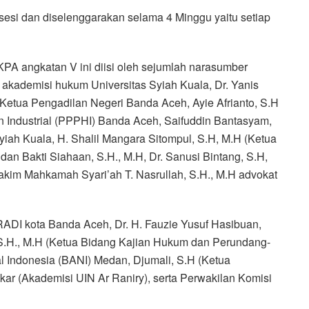
4 sesi dan diselenggarakan selama 4 Minggu yaitu setiap
PA angkatan V ini diisi oleh sejumlah narasumber
um akademisi hukum Universitas Syiah Kuala, Dr. Yanis
 Ketua Pengadilan Negeri Banda Aceh, Ayie Afrianto, S.H
 Industrial (PPPHI) Banda Aceh, Saifuddin Bantasyam,
iah Kuala, H. Shalil Mangara Sitompul, S.H, M.H (Ketua
an Bakti Siahaan, S.H., M.H, Dr. Sanusi Bintang, S.H,
 hakim Mahkamah Syari’ah T. Nasrullah, S.H., M.H advokat
DI kota Banda Aceh, Dr. H. Fauzie Yusuf Hasibuan,
.H., M.H (Ketua Bidang Kajian Hukum dan Perundang-
l Indonesia (BANI) Medan, Djumali, S.H (Ketua
kar (Akademisi UIN Ar Raniry), serta Perwakilan Komisi