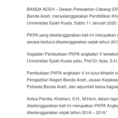
a
w
h
i
e
m
h
BANDA ACEH – Dewan Perwakilan Cabang (DPC)
c
i
a
n
l
a
a
Banda Aceh, menyelenggarakan Pendidikan Khu
e
t
t
e
e
i
r
Universitas Syiah Kuala, Sabtu 11 Januari 2020.
b
t
s
g
l
e
o
e
A
r
PKPA yang diselenggarakan kali ini merupakan
o
r
p
a
secara berturut diselenggarakan sejak tahun 201
k
p
m
Kegiatan Pembukaan PKPA angkatan V tersebut 
Universitas Syiah Kuala yaitu, Prof Dr. Ilyas, S.
Pembukaan PKPA angkatan V ini turut dihadiri 
Pengadilan Negeri Banda Aceh, utusan Kejaksa
Polresta Banda Aceh, dan sejumlah ketua bagian
Ketua Panitia, Khairani, S.H., M.Hum, dalam l
diselenggarakan kali ini merupakan PKPA Angkat
diselenggarakan sejak tahun 2016 – 2019.”