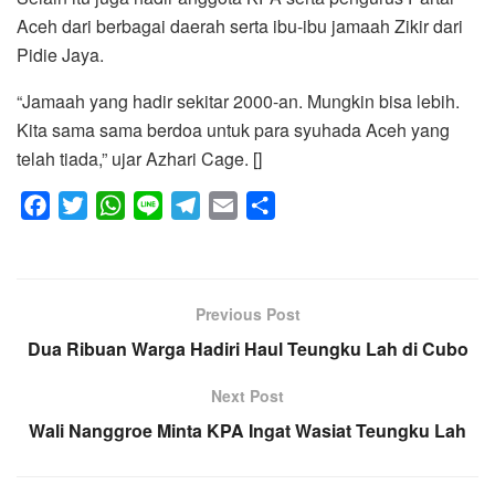
Aceh dari berbagai daerah serta ibu-ibu jamaah Zikir dari
Pidie Jaya.
“Jamaah yang hadir sekitar 2000-an. Mungkin bisa lebih.
Kita sama sama berdoa untuk para syuhada Aceh yang
telah tiada,” ujar Azhari Cage. []
F
T
W
L
T
E
S
a
w
h
i
e
m
h
c
i
a
n
l
a
a
e
t
t
e
e
i
r
Previous Post
b
t
s
g
l
e
Dua Ribuan Warga Hadiri Haul Teungku Lah di Cubo
o
e
A
r
o
r
p
a
Next Post
k
p
m
Wali Nanggroe Minta KPA Ingat Wasiat Teungku Lah