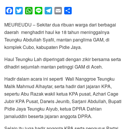
F
T
W
L
T
E
S
a
w
h
i
e
m
h
MEUREUDU – Sekitar dua ribuan warga dari berbagai
c
i
a
n
l
a
a
daerah menghadiri haul ke 18 tahun meninggalnya
e
t
t
e
e
i
r
Teungku Abdullah Syafii, mantan panglima GAM, di
b
t
s
g
l
e
komplek Cubo, kabupaten Pidie Jaya.
o
e
A
r
o
r
p
a
Haul Teungku Lah diperingati dengan zikir bersama serta
k
p
m
dihadiri sejumlah mantan petinggi GAM di Aceh.
Hadir dalam acara ini seperti Wali Nanggroe Teungku
Malik Mahmud Alhaytar, serta hadir dari jajaran KPA,
sepertu Abu Razak wakil ketua KPA pusat, Azhari Cage
Jubir KPA Pusat, Darwis Jeunib, Sarjani Abdullah, Bupati
Pidie Jaya Teungku Aiyub, ketua DPRA Dahlan
jamaluddin beserta jajaran anggota DPRA.
Selain itu juga hadir anggota KPA serta pengurus Partai