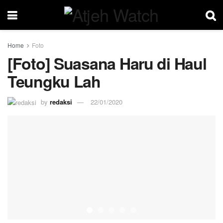
Home
Foto
[Foto] Suasana Haru di Haul
Teungku Lah
by
redaksi
22/01/2020