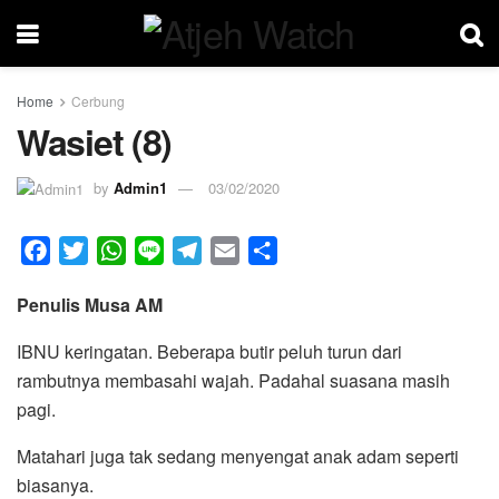
Home
Cerbung
Wasiet (8)
by
Admin1
03/02/2020
F
T
W
L
T
E
S
a
w
h
i
e
m
h
Penulis Musa AM
c
i
a
n
l
a
a
e
t
t
e
e
i
r
IBNU keringatan. Beberapa butir peluh turun dari
b
t
s
g
l
e
rambutnya membasahi wajah. Padahal suasana masih
o
e
A
r
pagi.
o
r
p
a
k
p
m
Matahari juga tak sedang menyengat anak adam seperti
biasanya.