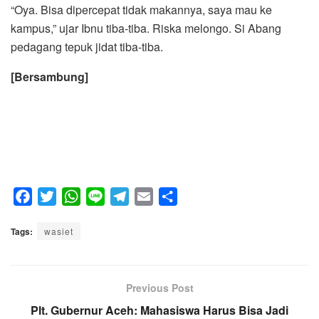
“Oya. Bisa dipercepat tidak makannya, saya mau ke
kampus,” ujar Ibnu tiba-tiba. Riska melongo. Si Abang
pedagang tepuk jidat tiba-tiba.
[Bersambung]
F
T
W
L
T
E
S
a
w
h
i
e
m
h
Tags:
c
wasiet
i
a
n
l
a
a
e
t
t
e
e
i
r
b
t
s
g
l
e
o
e
A
Previous Post
r
o
r
p
a
Plt. Gubernur Aceh: Mahasiswa Harus Bisa Jadi