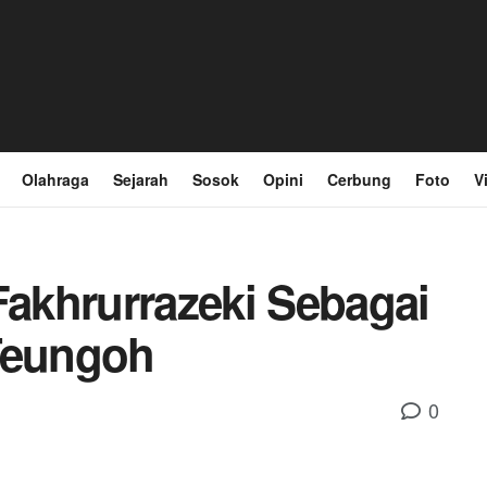
Olahraga
Sejarah
Sosok
Opini
Cerbung
Foto
V
Fakhrurrazeki Sebagai
Teungoh
0