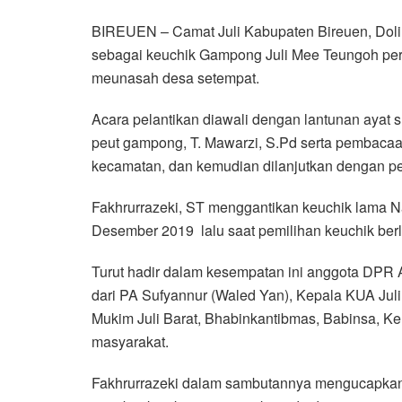
a
w
h
i
e
m
h
BIREUEN – Camat Juli Kabupaten Bireuen, Doli 
c
i
a
n
l
a
a
sebagai keuchik Gampong Juli Mee Teungoh peri
e
t
t
e
e
i
r
meunasah desa setempat.
b
t
s
g
l
e
o
e
A
r
Acara pelantikan diawali dengan lantunan ayat s
o
r
p
a
peut gampong, T. Mawarzi, S.Pd serta pembaca
k
p
m
kecamatan, dan kemudian dilanjutkan dengan 
Fakhrurrazeki, ST menggantikan keuchik lama N
Desember 2019 lalu saat pemilihan keuchik ber
Turut hadir dalam kesempatan ini anggota DPR 
dari PA Sufyannur (Waled Yan), Kepala KUA Juli
Mukim Juli Barat, Bhabinkantibmas, Babinsa, K
masyarakat.
Fakhrurrazeki dalam sambutannya mengucapkan 