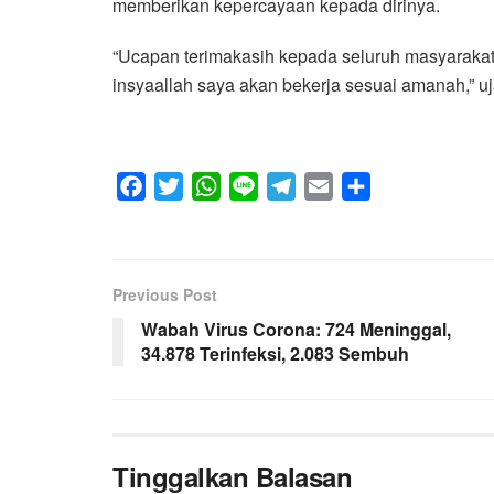
memberikan kepercayaan kepada dirinya.
“Ucapan terimakasih kepada seluruh masyaraka
insyaallah saya akan bekerja sesuai amanah,” ujar
F
T
W
L
T
E
S
a
w
h
i
e
m
h
c
i
a
n
l
a
a
e
t
t
e
e
i
r
Previous Post
b
t
s
g
l
e
Wabah Virus Corona: 724 Meninggal,
o
e
A
r
34.878 Terinfeksi, 2.083 Sembuh
o
r
p
a
k
p
m
Tinggalkan Balasan