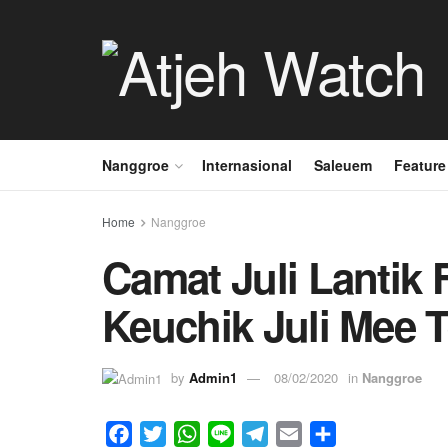
Nanggroe
Internasional
Saleuem
Feature
Home
Nanggroe
Camat Juli Lantik 
Keuchik Juli Mee 
by
Admin1
08/02/2020
in
Nanggroe
F
T
W
L
T
E
S