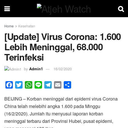
Home
Kesehatan
[Update] Virus Corona: 1.600
Lebih Meninggal, 68.000
Terinfeksi
by
Admin1
16/02/2020
F
T
W
L
T
E
S
a
w
h
i
e
m
h
BEIJING – Korban meninggal dari epidemi virus Corona
c
i
a
n
l
a
a
China telah melebihi angka 1.600 pada Minggu
e
t
t
e
e
i
r
(16/2/2020). Jumlah itu menyusul laporan korban
b
t
s
g
l
e
meninggal terbaru dari Provinsi Hubei, pusat epidemi,
o
e
A
r