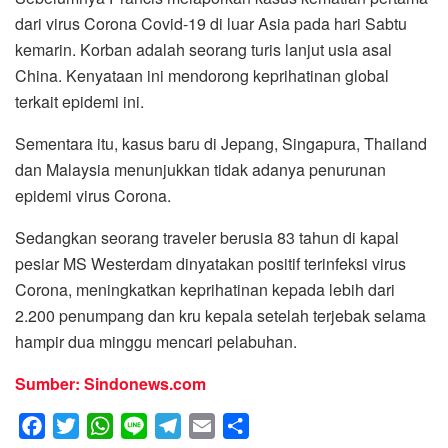
dari virus Corona Covid-19 di luar Asia pada hari Sabtu
kemarin. Korban adalah seorang turis lanjut usia asal
China. Kenyataan ini mendorong keprihatinan global
terkait epidemi ini.
Sementara itu, kasus baru di Jepang, Singapura, Thailand
dan Malaysia menunjukkan tidak adanya penurunan
epidemi virus Corona.
Sedangkan seorang traveler berusia 83 tahun di kapal
pesiar MS Westerdam dinyatakan positif terinfeksi virus
Corona, meningkatkan keprihatinan kepada lebih dari
2.200 penumpang dan kru kepala setelah terjebak selama
hampir dua minggu mencari pelabuhan.
Sumber: Sindonews.com
F
T
W
L
T
E
S