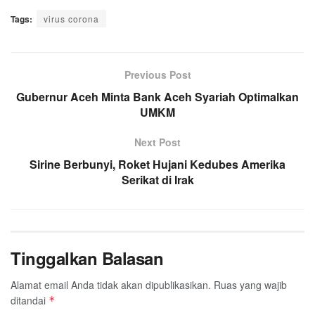
a
w
h
i
e
m
h
Tags:
c
virus corona
i
a
n
l
a
a
e
t
t
e
e
i
r
b
t
s
g
l
e
o
e
A
Previous Post
r
o
r
p
a
Gubernur Aceh Minta Bank Aceh Syariah Optimalkan
k
p
m
UMKM
Next Post
Sirine Berbunyi, Roket Hujani Kedubes Amerika
Serikat di Irak
Tinggalkan Balasan
Alamat email Anda tidak akan dipublikasikan.
Ruas yang wajib
ditandai
*