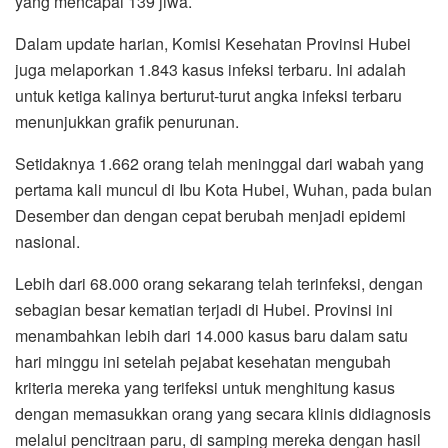
yang mencapai 139 jiwa.
o
r
p
a
k
p
m
Dalam update harian, Komisi Kesehatan Provinsi Hubei
juga melaporkan 1.843 kasus infeksi terbaru. Ini adalah
untuk ketiga kalinya berturut-turut angka infeksi terbaru
menunjukkan grafik penurunan.
Setidaknya 1.662 orang telah meninggal dari wabah yang
pertama kali muncul di Ibu Kota Hubei, Wuhan, pada bulan
Desember dan dengan cepat berubah menjadi epidemi
nasional.
Lebih dari 68.000 orang sekarang telah terinfeksi, dengan
sebagian besar kematian terjadi di Hubei. Provinsi ini
menambahkan lebih dari 14.000 kasus baru dalam satu
hari minggu ini setelah pejabat kesehatan mengubah
kriteria mereka yang terifeksi untuk menghitung kasus
dengan memasukkan orang yang secara klinis didiagnosis
melalui pencitraan paru, di samping mereka dengan hasil