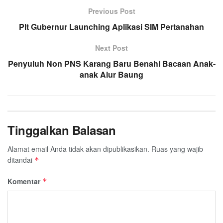
o
e
A
Previous Post
r
o
r
p
a
Plt Gubernur Launching Aplikasi SIM Pertanahan
k
p
m
Next Post
Penyuluh Non PNS Karang Baru Benahi Bacaan Anak-
anak Alur Baung
Tinggalkan Balasan
Alamat email Anda tidak akan dipublikasikan.
Ruas yang wajib
ditandai
*
Komentar
*