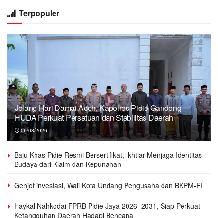
Terpopuler
Jelang Hari Damai Aceh, Kapolres Pidie Gandeng
HUDA Perkuat Persatuan dan Stabilitas Daerah
06/08/2026
Baju Khas Pidie Resmi Bersertifikat, Ikhtiar Menjaga Identitas
Budaya dari Klaim dan Kepunahan
Genjot investasi, Wali Kota Undang Pengusaha dan BKPM-RI
Haykal Nahkodai FPRB Pidie Jaya 2026–2031, Siap Perkuat
Ketangguhan Daerah Hadapi Bencana