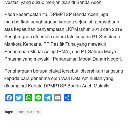
ivestasi yang cukup menjanjikan di Banda Aceh.
Pada kesempatan itu, DPMPTSP Banda Aceh juga
memberikan penghargaan kepada sejumlah perusahaan
atas kepatuhan penyampaian LKPM tahun 2018 dan 2019.
Penghargaan diberikan antara lain kepada PT Sunatama
Mahkota Kencana, PT Pasifik Tuna yang mewakili
Penanaman Modal Asing (PMA), dan PT Sahara Mulya
Pratama yang mewakili Penanaman Modal Dalam Negeri.
Penghargaan berupa plakat tersebut, diserahkan langsung
kepada para penerima oleh Wali Kota Aminullah yang
didampingi Kepala DPMPTSP Banda Aceh Mukhlis.
F
T
W
L
T
E
S
a
w
h
i
e
m
h
Tags:
c
banda aceh
i
a
n
l
a
a
e
t
t
e
e
i
r
b
t
s
g
l
e