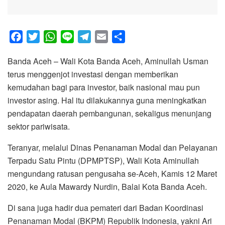
F
T
W
L
T
E
S
a
w
h
i
e
m
h
Banda Aceh – Wali Kota Banda Aceh, Aminullah Usman
c
i
a
n
l
a
a
terus menggenjot investasi dengan memberikan
e
t
t
e
e
i
r
kemudahan bagi para investor, baik nasional mau pun
b
t
s
g
l
e
investor asing. Hal itu dilakukannya guna meningkatkan
o
e
A
r
pendapatan daerah pembangunan, sekaligus menunjang
o
r
p
a
sektor pariwisata.
k
p
m
Teranyar, melalui Dinas Penanaman Modal dan Pelayanan
Terpadu Satu Pintu (DPMPTSP), Wali Kota Aminullah
mengundang ratusan pengusaha se-Aceh, Kamis 12 Maret
2020, ke Aula Mawardy Nurdin, Balai Kota Banda Aceh.
Di sana juga hadir dua pemateri dari Badan Koordinasi
Penanaman Modal (BKPM) Republik Indonesia, yakni Ari