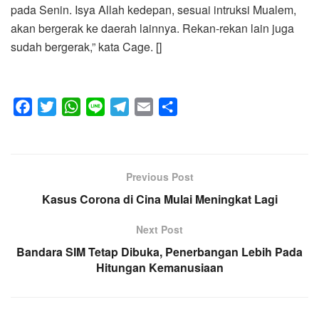
pada Senin. Isya Allah kedepan, sesuai intruksi Mualem,
akan bergerak ke daerah lainnya. Rekan-rekan lain juga
sudah bergerak,” kata Cage. []
F
T
W
L
T
E
S
a
w
h
i
e
m
h
c
i
a
n
l
a
a
e
t
t
e
e
i
r
Previous Post
b
t
s
g
l
e
o
Kasus Corona di Cina Mulai Meningkat Lagi
e
A
r
o
r
p
a
Next Post
k
p
m
Bandara SIM Tetap Dibuka, Penerbangan Lebih Pada
Hitungan Kemanusiaan