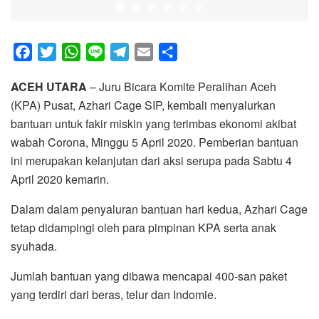
F
T
W
L
T
E
S
a
w
h
i
e
m
h
ACEH UTARA
– Juru Bicara Komite Peralihan Aceh
c
i
a
n
l
a
a
(KPA) Pusat, Azhari Cage SIP, kembali menyalurkan
e
t
t
e
e
i
r
bantuan untuk fakir miskin yang terimbas ekonomi akibat
b
t
s
g
l
e
wabah Corona, Minggu 5 April 2020. Pemberian bantuan
o
e
A
r
ini merupakan kelanjutan dari aksi serupa pada Sabtu 4
o
r
p
a
April 2020 kemarin.
k
p
m
Dalam dalam penyaluran bantuan hari kedua, Azhari Cage
tetap didampingi oleh para pimpinan KPA serta anak
syuhada.
Jumlah bantuan yang dibawa mencapai 400-san paket
yang terdiri dari beras, telur dan Indomie.