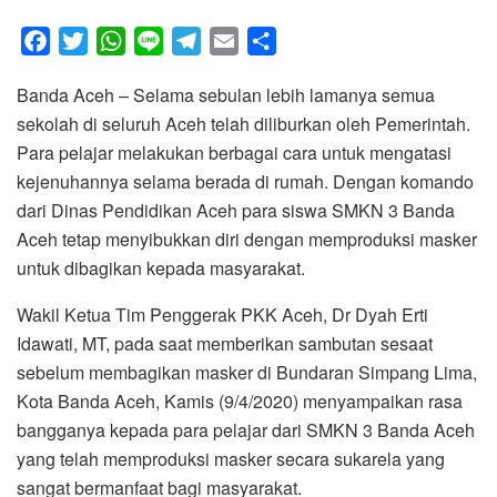
F
T
W
L
T
E
S
a
w
h
i
e
m
h
Banda Aceh – Selama sebulan lebih lamanya semua
c
i
a
n
l
a
a
sekolah di seluruh Aceh telah diliburkan oleh Pemerintah.
e
t
t
e
e
i
r
Para pelajar melakukan berbagai cara untuk mengatasi
b
t
s
g
l
e
kejenuhannya selama berada di rumah. Dengan komando
o
e
A
r
dari Dinas Pendidikan Aceh para siswa SMKN 3 Banda
o
r
p
a
Aceh tetap menyibukkan diri dengan memproduksi masker
k
p
m
untuk dibagikan kepada masyarakat.
Wakil Ketua Tim Penggerak PKK Aceh, Dr Dyah Erti
Idawati, MT, pada saat memberikan sambutan sesaat
sebelum membagikan masker di Bundaran Simpang Lima,
Kota Banda Aceh, Kamis (9/4/2020) menyampaikan rasa
bangganya kepada para pelajar dari SMKN 3 Banda Aceh
yang telah memproduksi masker secara sukarela yang
sangat bermanfaat bagi masyarakat.