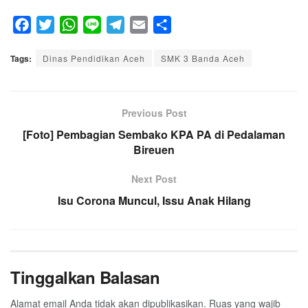
F
T
W
L
T
E
S
a
w
h
i
e
m
h
Tags:
c
Dinas Pendidikan Aceh
i
a
n
l
a
SMK 3 Banda Aceh
a
e
t
t
e
e
i
r
b
t
s
g
l
e
o
e
A
Previous Post
r
o
r
p
a
[Foto] Pembagian Sembako KPA PA di Pedalaman
k
p
m
Bireuen
Next Post
Isu Corona Muncul, Issu Anak Hilang
Tinggalkan Balasan
Alamat email Anda tidak akan dipublikasikan.
Ruas yang wajib