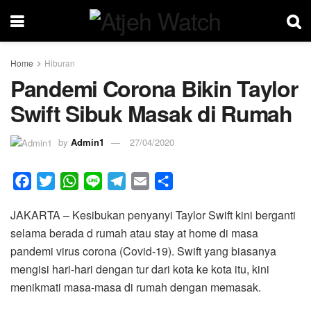
Home
Hiburan
Pandemi Corona Bikin Taylor
Swift Sibuk Masak di Rumah
by
Admin1
27/04/2020
F
T
W
L
T
E
S
a
w
h
i
e
m
h
JAKARTA – Kesibukan penyanyi Taylor Swift kini berganti
c
i
a
n
l
a
a
selama berada d rumah atau stay at home di masa
e
t
t
e
e
i
r
pandemi virus corona (Covid-19). Swift yang biasanya
b
t
s
g
l
e
mengisi hari-hari dengan tur dari kota ke kota itu, kini
o
e
A
r
menikmati masa-masa di rumah dengan memasak.
o
r
p
a
k
p
m