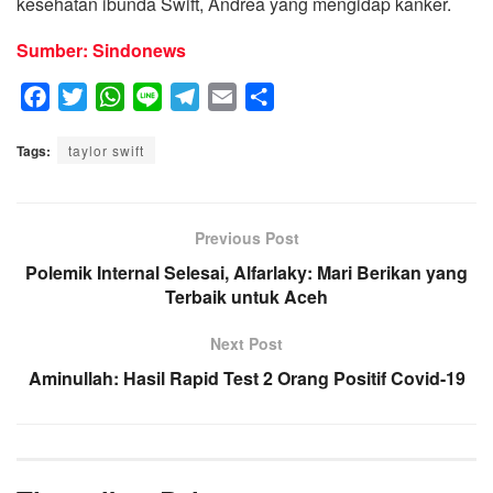
kesehatan ibunda Swift, Andrea yang mengidap kanker.
Sumber: Sindonews
F
T
W
L
T
E
S
a
w
h
i
e
m
h
Tags:
c
taylor swift
i
a
n
l
a
a
e
t
t
e
e
i
r
b
t
s
g
l
e
o
e
A
Previous Post
r
o
r
p
a
Polemik Internal Selesai, Alfarlaky: Mari Berikan yang
k
p
Terbaik untuk Aceh
m
Next Post
Aminullah: Hasil Rapid Test 2 Orang Positif Covid-19