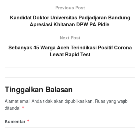
o
e
A
Previous Post
r
o
r
p
a
Kandidat Doktor Universitas Padjadjaran Bandung
k
Apresiasi Khitanan DPW PA Pidie
p
m
Next Post
Sebanyak 45 Warga Aceh Terindikasi Positif Corona
Lewat Rapid Test
Tinggalkan Balasan
Alamat email Anda tidak akan dipublikasikan.
Ruas yang wajib
ditandai
*
Komentar
*