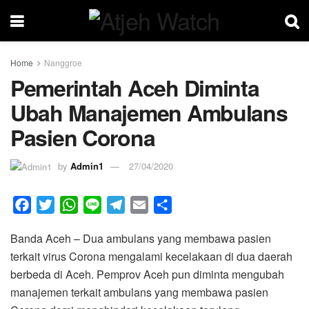
Home
Nanggroe
Pemerintah Aceh Diminta
Ubah Manajemen Ambulans
Pasien Corona
by
Admin1
27/04/2020
F
T
W
L
T
E
S
a
w
h
i
e
m
h
Banda Aceh – Dua ambulans yang membawa pasien
c
i
a
n
l
a
a
terkait virus Corona mengalami kecelakaan di dua daerah
e
t
t
e
e
i
r
berbeda di Aceh. Pemprov Aceh pun diminta mengubah
b
t
s
g
l
e
manajemen terkait ambulans yang membawa pasien
o
e
A
r