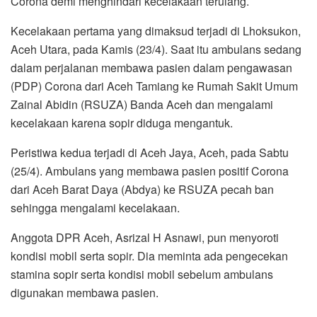
Corona demi menghindari kecelakaan terulang.
o
r
p
a
k
p
m
Kecelakaan pertama yang dimaksud terjadi di Lhoksukon,
Aceh Utara, pada Kamis (23/4). Saat itu ambulans sedang
dalam perjalanan membawa pasien dalam pengawasan
(PDP) Corona dari Aceh Tamiang ke Rumah Sakit Umum
Zainal Abidin (RSUZA) Banda Aceh dan mengalami
kecelakaan karena sopir diduga mengantuk.
Peristiwa kedua terjadi di Aceh Jaya, Aceh, pada Sabtu
(25/4). Ambulans yang membawa pasien positif Corona
dari Aceh Barat Daya (Abdya) ke RSUZA pecah ban
sehingga mengalami kecelakaan.
Anggota DPR Aceh, Asrizal H Asnawi, pun menyoroti
kondisi mobil serta sopir. Dia meminta ada pengecekan
stamina sopir serta kondisi mobil sebelum ambulans
digunakan membawa pasien.