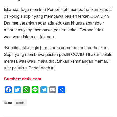
Iskandar juga meminta Pemerintah memperhatikan kondisi
psikologis sopir yang membawa pasien terkait COVID-19.
Dia menyarankan agar ada edukasi khusus agar sopir
ambulans yang membawa pasien terkait Corona tidak
was-was dalam perjalanan.
“Kondisi psikologis juga harus benar-benar diperhatikan.
Sopir yang membawa pasien positif COVID-19 akan selalu
merasa was-was, maka dibutuhkan kematangan mental,”
ujar politikus Partai Aceh ini.
Sumber: detik.com
F
T
W
L
T
E
S
a
w
h
i
e
m
h
Tags:
c
aceh
i
a
n
l
a
a
e
t
t
e
e
i
r
b
t
s
g
l
e