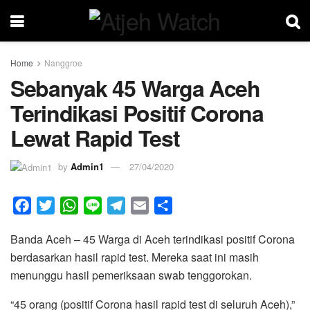
Home
Nanggroe
Sebanyak 45 Warga Aceh
Terindikasi Positif Corona
Lewat Rapid Test
by
Admin1
27/04/2020
F
T
W
L
T
E
S
a
w
h
i
e
m
h
Banda Aceh – 45 Warga di Aceh terindikasi positif Corona
c
i
a
n
l
a
a
berdasarkan hasil rapid test. Mereka saat ini masih
e
t
t
e
e
i
r
menunggu hasil pemeriksaan swab tenggorokan.
b
t
s
g
l
e
o
e
A
r
“45 orang (positif Corona hasil rapid test di seluruh Aceh),”