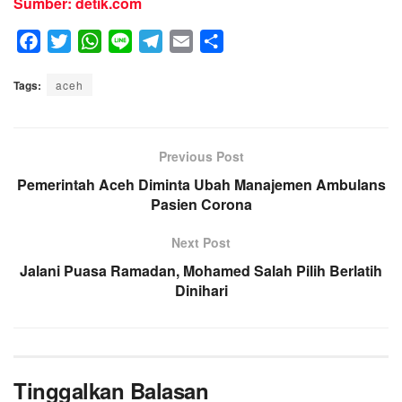
Sumber: detik.com
F
T
W
L
T
E
S
a
w
h
i
e
m
h
Tags:
c
aceh
i
a
n
l
a
a
e
t
t
e
e
i
r
b
t
s
g
l
e
o
e
A
Previous Post
r
o
r
p
a
Pemerintah Aceh Diminta Ubah Manajemen Ambulans
k
p
Pasien Corona
m
Next Post
Jalani Puasa Ramadan, Mohamed Salah Pilih Berlatih
Dinihari
Tinggalkan Balasan