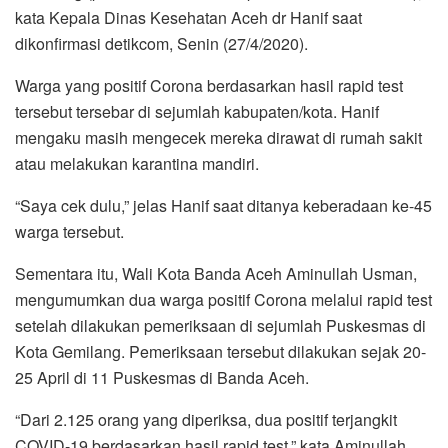
o
r
p
a
kata Kepala Dinas Kesehatan Aceh dr Hanif saat
k
p
m
dikonfirmasi detikcom, Senin (27/4/2020).
Warga yang positif Corona berdasarkan hasil rapid test
tersebut tersebar di sejumlah kabupaten/kota. Hanif
mengaku masih mengecek mereka dirawat di rumah sakit
atau melakukan karantina mandiri.
“Saya cek dulu,” jelas Hanif saat ditanya keberadaan ke-45
warga tersebut.
Sementara itu, Wali Kota Banda Aceh Aminullah Usman,
mengumumkan dua warga positif Corona melalui rapid test
setelah dilakukan pemeriksaan di sejumlah Puskesmas di
Kota Gemilang. Pemeriksaan tersebut dilakukan sejak 20-
25 April di 11 Puskesmas di Banda Aceh.
“Dari 2.125 orang yang diperiksa, dua positif terjangkit
COVID-19 berdasarkan hasil rapid test,” kata Aminullah