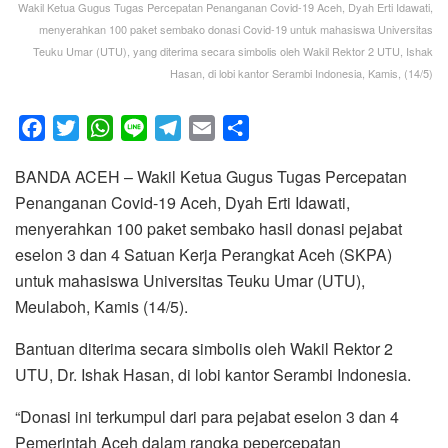
Wakil Ketua Gugus Tugas Percepatan Penanganan Covid-19 Aceh, Dyah Erti Idawati,
menyerahkan 100 paket sembako donasi Covid-19 untuk mahasiswa Universitas
Teuku Umar (UTU), yang diterima secara simbolis oleh Wakil Rektor 2 UTU, Ishak
Hasan, di lobi kantor Serambi Indonesia, Kamis, (14/5)
F
T
W
L
T
E
S
a
w
h
i
e
m
h
BANDA ACEH – Wakil Ketua Gugus Tugas Percepatan
c
i
a
n
l
a
a
Penanganan Covid-19 Aceh, Dyah Erti Idawati,
e
t
t
e
e
i
r
menyerahkan 100 paket sembako hasil donasi pejabat
b
t
s
g
l
e
eselon 3 dan 4 Satuan Kerja Perangkat Aceh (SKPA)
o
e
A
r
untuk mahasiswa Universitas Teuku Umar (UTU),
o
r
p
a
Meulaboh, Kamis (14/5).
k
p
m
Bantuan diterima secara simbolis oleh Wakil Rektor 2
UTU, Dr. Ishak Hasan, di lobi kantor Serambi Indonesia.
“Donasi ini terkumpul dari para pejabat eselon 3 dan 4
Pemerintah Aceh dalam rangka pepercepatan