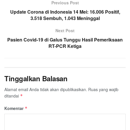
o
e
A
Previous Post
r
o
r
p
a
Update Corona di Indonesia 14 Mei: 16.006 Positif,
k
3.518 Sembuh, 1.043 Meninggal
p
m
Next Post
Pasien Covid-19 di Galus Tunggu Hasil Pemeriksaan
RT-PCR Ketiga
Tinggalkan Balasan
Alamat email Anda tidak akan dipublikasikan.
Ruas yang wajib
ditandai
*
Komentar
*