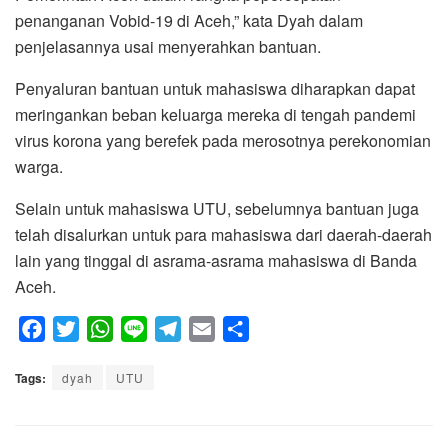
penanganan Vobid-19 di Aceh,” kata Dyah dalam
penjelasannya usai menyerahkan bantuan.
Penyaluran bantuan untuk mahasiswa diharapkan dapat
meringankan beban keluarga mereka di tengah pandemi
virus korona yang berefek pada merosotnya perekonomian
warga.
Selain untuk mahasiswa UTU, sebelumnya bantuan juga
telah disalurkan untuk para mahasiswa dari daerah-daerah
lain yang tinggal di asrama-asrama mahasiswa di Banda
Aceh.
F
T
W
L
T
E
S
a
w
h
i
e
m
h
Tags:
c
dyah
i
a
UTU
n
l
a
a
e
t
t
e
e
i
r
b
t
s
g
l
e