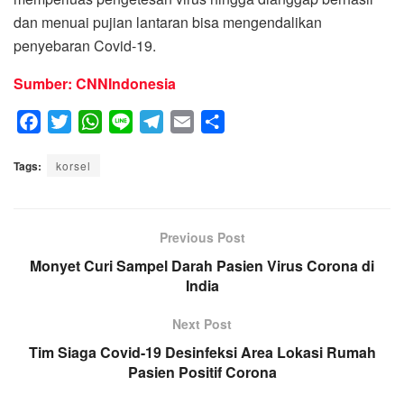
dan menuai pujian lantaran bisa mengendalikan
penyebaran Covid-19.
Sumber: CNNIndonesia
F
T
W
L
T
E
S
a
w
h
i
e
m
h
Tags:
c
korsel
i
a
n
l
a
a
e
t
t
e
e
i
r
b
t
s
g
l
e
o
e
A
Previous Post
r
o
r
p
a
Monyet Curi Sampel Darah Pasien Virus Corona di
k
p
m
India
Next Post
Tim Siaga Covid-19 Desinfeksi Area Lokasi Rumah
Pasien Positif Corona