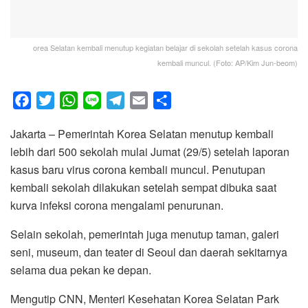
orea Selatan kembali menutup kegiatan belajar di sekolah setelah kasus corona
kembali muncul. (Foto: AP/Kim Jun-beom)
F
T
W
L
T
E
S
a
w
h
i
e
m
h
Jakarta – Pemerintah Korea Selatan menutup kembali
c
i
a
n
l
a
a
lebih dari 500 sekolah mulai Jumat (29/5) setelah laporan
e
t
t
e
e
i
r
kasus baru virus corona kembali muncul. Penutupan
b
t
s
g
l
e
kembali sekolah dilakukan setelah sempat dibuka saat
o
e
A
r
kurva infeksi corona mengalami penurunan.
o
r
p
a
k
p
m
Selain sekolah, pemerintah juga menutup taman, galeri
seni, museum, dan teater di Seoul dan daerah sekitarnya
selama dua pekan ke depan.
Mengutip CNN, Menteri Kesehatan Korea Selatan Park