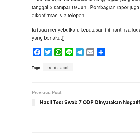
tanggal 2 sampai 19 Juni. Pembagian rapor juga 
dikonfirmasi via telepon.
Ia juga menyebutkan, keputusan ini nantinya jug
yang berlaku.[]
F
T
W
L
T
E
S
a
w
h
i
e
m
h
Tags:
c
banda aceh
i
a
n
l
a
a
e
t
t
e
e
i
r
b
t
s
g
l
e
Previous Post
o
e
A
r
o
r
p
a
Hasil Test Swab 7 ODP Dinyatakan Negatif
k
p
m