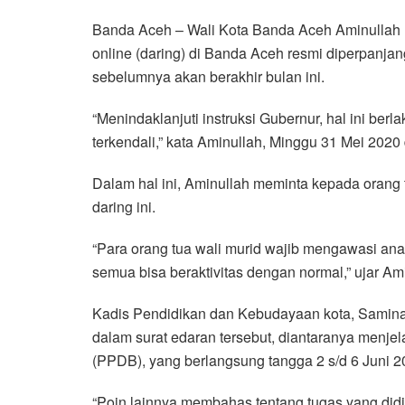
a
w
h
i
e
m
h
Banda Aceh – Wali Kota Banda Aceh Aminullah 
c
i
a
n
l
a
a
online (daring) di Banda Aceh resmi diperpanjan
e
t
t
e
e
i
r
sebelumnya akan berakhir bulan ini.
b
t
s
g
l
e
o
e
A
r
“Menindaklanjuti instruksi Gubernur, hal ini be
o
r
p
a
terkendali,” kata Aminullah, Minggu 31 Mei 2020
k
p
m
Dalam hal ini, Aminullah meminta kepada orang 
daring ini.
“Para orang tua wali murid wajib mengawasi ana
semua bisa beraktivitas dengan normal,” ujar Am
Kadis Pendidikan dan Kebudayaan kota, Samina
dalam surat edaran tersebut, diantaranya menje
(PPDB), yang berlangsung tangga 2 s/d 6 Juni 2
“Poin lainnya membahas tentang tugas yang didis