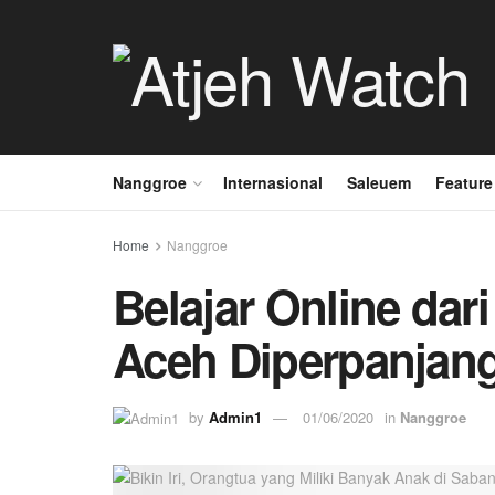
Nanggroe
Internasional
Saleuem
Feature
Home
Nanggroe
Belajar Online da
Aceh Diperpanjang
by
Admin1
01/06/2020
in
Nanggroe