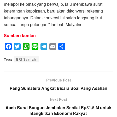
melapor ke pihak yang berwajib, lalu membawa surat
keterangan kepolisian, baru akan dikonversi rekening
tabungannya. Dalam konversi ini saldo langsung ikut
semua, tanpa potongan,” tambah Mulyatno.
Sumber: kontan
F
T
W
L
T
E
S
a
w
h
i
e
m
h
Tags:
c
BRI Syariah
i
a
n
l
a
a
e
t
t
e
e
i
r
b
t
s
g
l
e
o
e
A
Previous Post
r
o
r
p
a
Pang Sumatera Angkat Bicara Soal Pang Asahan
k
p
m
Next Post
Aceh Barat Bangun Jembatan Senilai Rp31,5 M untuk
Bangkitkan Ekonomi Rakyat