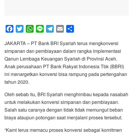
F
T
W
L
T
E
S
a
w
h
i
e
m
h
JAKARTA – PT Bank BRI Syariah terus mengkonversi
c
i
a
n
l
a
a
simpanan dan pembiayaan dalam rangka implementasi
e
t
t
e
e
i
r
Qanun Lembaga Keuangan Syariah di Provinsi Aceh.
b
t
s
g
l
e
Anak perusahaan PT Bank Rakyat Indonesia Tbk (BBRI)
o
e
A
r
ini menargetkan konversi bisa rampung pada pertengahan
o
r
p
a
tahun 2020.
k
p
m
Oleh sebab itu, BRI Syariah menghimbau kepada nasabah
untuk melakukan konversi simpanan dan pembiayaan.
Salah satu caranya dengan tidak tidak memungut beban
biaya ataupun potongan saat menjalani proses tersebut.
“Kami terus memacu proses konversi sebagai komitmen