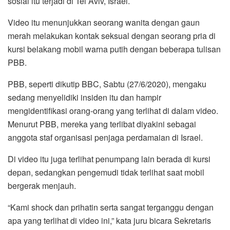
sosial itu terjadi di Tel Aviv, Israel.
o
r
p
a
k
p
m
Video itu menunjukkan seorang wanita dengan gaun
merah melakukan kontak seksual dengan seorang pria di
kursi belakang mobil warna putih dengan beberapa tulisan
PBB.
PBB, seperti dikutip BBC, Sabtu (27/6/2020), mengaku
sedang menyelidiki insiden itu dan hampir
mengidentifikasi orang-orang yang terlihat di dalam video.
Menurut PBB, mereka yang terlibat diyakini sebagai
anggota staf organisasi penjaga perdamaian di Israel.
Di video itu juga terlihat penumpang lain berada di kursi
depan, sedangkan pengemudi tidak terlihat saat mobil
bergerak menjauh.
“Kami shock dan prihatin serta sangat terganggu dengan
apa yang terlihat di video ini,” kata juru bicara Sekretaris