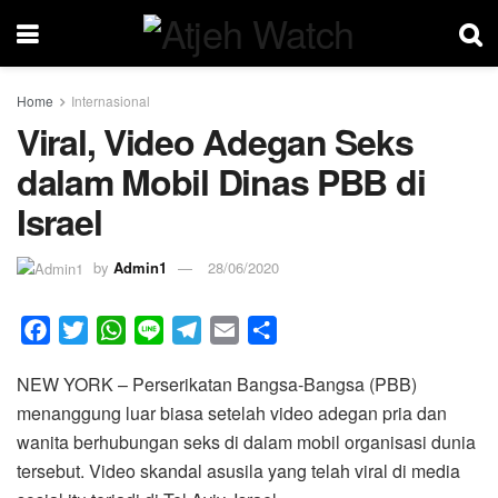
Home
Internasional
Viral, Video Adegan Seks
dalam Mobil Dinas PBB di
Israel
by
Admin1
28/06/2020
F
T
W
L
T
E
S
a
w
h
i
e
m
h
NEW YORK – Perserikatan Bangsa-Bangsa (PBB)
c
i
a
n
l
a
a
menanggung luar biasa setelah video adegan pria dan
e
t
t
e
e
i
r
wanita berhubungan seks di dalam mobil organisasi dunia
b
t
s
g
l
e
tersebut. Video skandal asusila yang telah viral di media
o
e
A
r