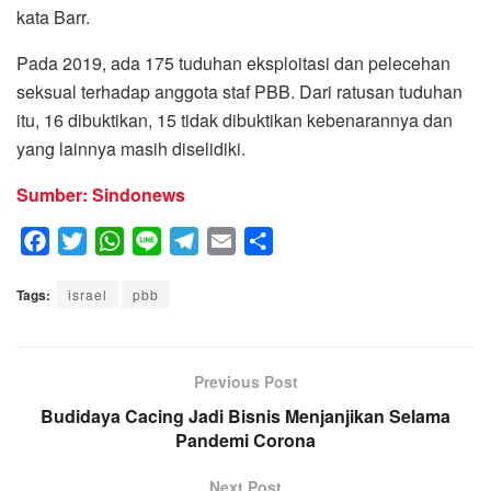
kata Barr.
Pada 2019, ada 175 tuduhan eksploitasi dan pelecehan
seksual terhadap anggota staf PBB. Dari ratusan tuduhan
itu, 16 dibuktikan, 15 tidak dibuktikan kebenarannya dan
yang lainnya masih diselidiki.
Sumber: Sindonews
F
T
W
L
T
E
S
a
w
h
i
e
m
h
Tags:
c
israel
i
a
pbb
n
l
a
a
e
t
t
e
e
i
r
b
t
s
g
l
e
o
e
A
Previous Post
r
o
r
p
a
Budidaya Cacing Jadi Bisnis Menjanjikan Selama
k
p
Pandemi Corona
m
Next Post