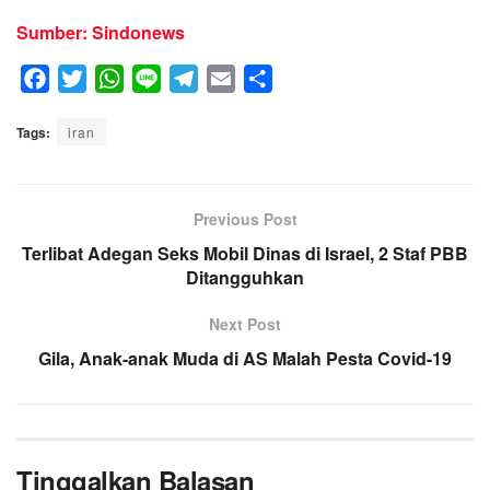
Sumber: Sindonews
F
T
W
L
T
E
S
a
w
h
i
e
m
h
Tags:
c
iran
i
a
n
l
a
a
e
t
t
e
e
i
r
b
t
s
g
l
e
o
e
A
Previous Post
r
o
r
p
a
Terlibat Adegan Seks Mobil Dinas di Israel, 2 Staf PBB
k
p
Ditangguhkan
m
Next Post
Gila, Anak-anak Muda di AS Malah Pesta Covid-19
Tinggalkan Balasan