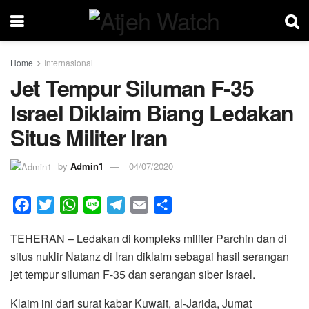
Home
Internasional
Jet Tempur Siluman F-35
Israel Diklaim Biang Ledakan
Situs Militer Iran
by
Admin1
04/07/2020
F
T
W
L
T
E
S
a
w
h
i
e
m
h
TEHERAN – Ledakan di kompleks militer Parchin dan di
c
i
a
n
l
a
a
situs nuklir Natanz di Iran diklaim sebagai hasil serangan
e
t
t
e
e
i
r
jet tempur siluman F-35 dan serangan siber Israel.
b
t
s
g
l
e
o
e
A
r
Klaim ini dari surat kabar Kuwait, al-Jarida, Jumat