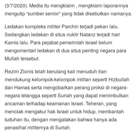
o
r
p
a
(3/7/2020). Media itu mengklaim , mengklaim laporannya
k
p
m
mengutip “sumber senior” yang tidak disebutkan namanya.
Ledakan kompleks militer Parchin terjadi pekan lalu.
Sedangkan ledakan di situs nuklir Natanz terjadi hari
Kamis lalu. Para pejabat pemerintah Israel belum
mengomentari ledakan di dua situs penting negara para
Mullah tersebut.
Rezim Zionis telah berulang kali menuduh Iran
mendukung kelompok-kelompok militan seperti Hizbullah
dan Hamas serta mengobarkan perang proksi di negara-
negara tetangga seperti Suriah yang dapat menimbulkan
ancaman terhadap keamanan Israel. Teheran, yang
menolak mengakui hak Israel untuk hidup, membantah
tuduhan itu, dengan mengatakan bahwa hanya ada
penasihat militernya di Suriah.