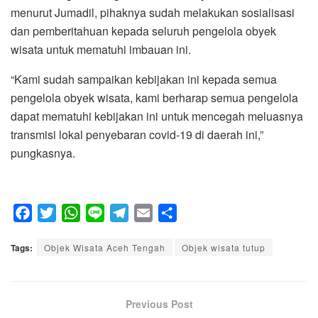
menurut Jumadil, pihaknya sudah melakukan sosialisasi
dan pemberitahuan kepada seluruh pengelola obyek
wisata untuk mematuhi imbauan ini.
“Kami sudah sampaikan kebijakan ini kepada semua
pengelola obyek wisata, kami berharap semua pengelola
dapat mematuhi kebijakan ini untuk mencegah meluasnya
transmisi lokal penyebaran covid-19 di daerah ini,”
pungkasnya.
F
T
W
L
T
E
S
a
w
h
i
e
m
h
Tags:
c
Objek Wisata Aceh Tengah
i
a
n
l
a
a
Objek wisata tutup
e
t
t
e
e
i
r
b
t
s
g
l
e
o
e
A
Previous Post
r