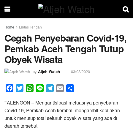
Home
Lintas Tengah
Cegah Penyebaran Covid-19,
Pemkab Aceh Tengah Tutup
Obyek Wisata
by
Atjeh Watch
03/08/2020
F
T
W
L
T
E
S
a
w
h
i
e
m
h
TALENGON – Mengantisipasi meluasnya penyebaran
c
i
a
n
l
a
a
Covid-19, Pemkab Aceh kembali mengambil kebijakan
e
t
t
e
e
i
r
untuk menutup total seluruh obyek wisata yang ada di
b
t
s
g
l
e
daerah tersebut.
o
e
A
r