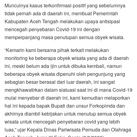
o
r
p
a
Munculnya kasus terkonfirmasi positif yang sebelumnya
k
p
m
tidak pernah ada di daerah ini, membuat Pemerintah
Kabupaten Aceh Tengah melakukan upaya antisipasi
mencegah penyebaran Covid-19 ini dengan
memperpanjang masa penutupan semua obyek wisata.
“Kemarin kami bersama pihak terkait melakukan
monitoring ke beberapa obyek wisata yang ada di daerah
ini, meski belum ada ijin untuk dibuka kembali, namun
beberapa obyek wisata dipenuhi oleh pengunjung yang
sebagian besar berasal dari luar daerah, ini sangat
mengkhawatirkan dalam siatuasi saat ini di mana Covid-19
mulai menyebar di daerah ini, kami kemudian melaporkan
hal ini kepada bapak Bupati dan unsur Forkopimda dan
akhirnya diambil kebijakan untuk menutup semua obyek
wisata untuk mencegah penyebaran covid yang lebih
luas,” ujar Kepala Dinas Pariwisata Pemuda dan Olahraga