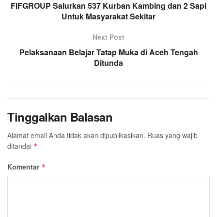
o
r
p
a
FIFGROUP Salurkan 537 Kurban Kambing dan 2 Sapi
k
p
Untuk Masyarakat Sekitar
m
Next Post
Pelaksanaan Belajar Tatap Muka di Aceh Tengah
Ditunda
Tinggalkan Balasan
Alamat email Anda tidak akan dipublikasikan.
Ruas yang wajib
ditandai
*
Komentar
*